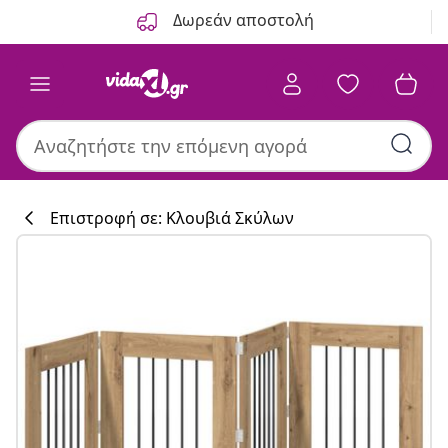
Προηγούμενο
Επόμενο
Δωρεάν αποστολή
Επιστροφή σε: Κλουβιά Σκύλων
Συλλογή κουζί
#sharemevidaxl