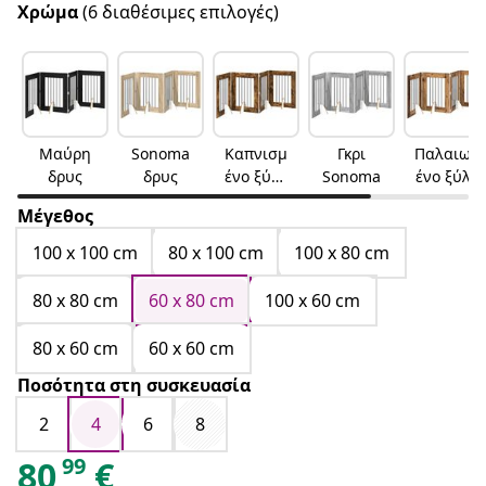
Χρώμα
(6 διαθέσιμες επιλογές)
Μαύρη
Sonoma
Καπνισμ
Γκρι
Παλαιωμ
δρυς
δρυς
ένο ξύλο
Sonoma
ένο ξύλο
δρυός
Μέγεθος
100 x 100 cm
80 x 100 cm
100 x 80 cm
80 x 80 cm
60 x 80 cm
100 x 60 cm
80 x 60 cm
60 x 60 cm
Ποσότητα στη συσκευασία
2
4
6
8
99
80
€