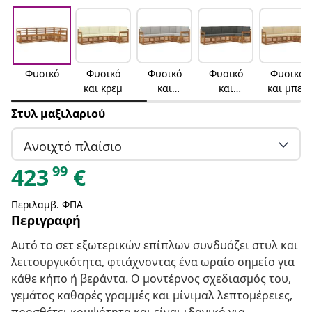
Φυσικό
Φυσικό
Φυσικό
Φυσικό
Φυσικό
και κρεμ
και
και
και μπεζ
ανοιχτό
ανθρακί
Στυλ μαξιλαριού
γκρι
Ανοιχτό πλαίσιο
99
423
€
Περιλαμβ. ΦΠΑ
Περιγραφή
Αυτό το σετ εξωτερικών επίπλων συνδυάζει στυλ και
λειτουργικότητα, φτιάχνοντας ένα ωραίο σημείο για
κάθε κήπο ή βεράντα. Ο μοντέρνος σχεδιασμός του,
γεμάτος καθαρές γραμμές και μίνιμαλ λεπτομέρειες,