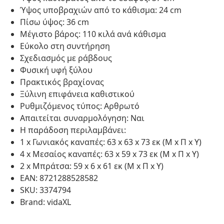
Ύψος υποβραχιών από το κάθισμα: 24 cm
Πίσω ύψος: 36 cm
Μέγιστο βάρος: 110 κιλά ανά κάθισμα
Εύκολο στη συντήρηση
Σχεδιασμός με ράβδους
Φυσική υφή ξύλου
Πρακτικός βραχίονας
Ξύλινη επιφάνεια καθιστικού
Ρυθμιζόμενος τύπος: Αρθρωτό
Απαιτείται συναρμολόγηση: Ναι
Η παράδοση περιλαμβάνει:
1 x Γωνιακός καναπές: 63 x 63 x 73 εκ (Μ x Π x Υ)
4 x Μεσαίος καναπές: 63 x 59 x 73 εκ (Μ x Π x Υ)
2 x Μπράτσα: 59 x 6 x 61 εκ (Μ x Π x Υ)
EAN: 8721288528582
SKU: 3374794
Brand: vidaXL