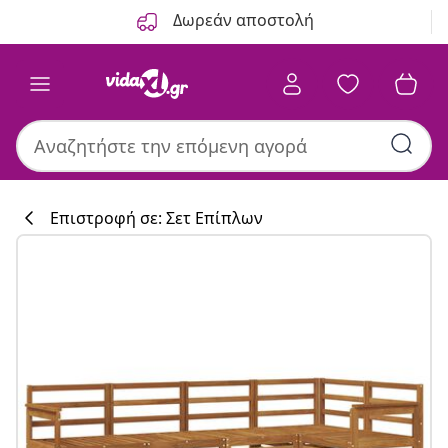
Προηγούμενο
Επόμενο
Δωρεάν αποστολή
Επιστροφή σε: Σετ Επίπλων
Συλλογή κουζί
#sharemevidaxl