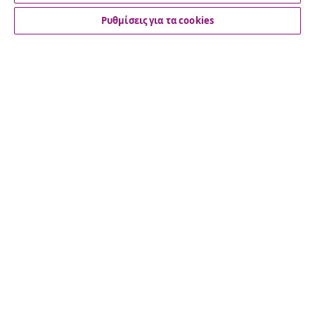
Ρυθμίσεις για τα cookies
Εξυπηρέτηση πελατών
Επιχείρηση
vidaXL
Ανακαλύψτε περισσότερα
© 2008-2026 vidaXL Ο ιστότοπος www.vidaxl.gr αποτελεί
ιδιοκτησία της vidaXL Marketplace International B.V.