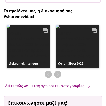
Τα προϊόντα μας, η διακόσμησή σας
#sharemevidaxl
Η
el.et.mel.interieurs
Η
mum3boys2022
ανάρτηση
ανάρτηση
δημοσιεύθηκε
δημοσιεύθηκε
από
από
Δείτε πώς να μεταφορτώσετε φωτογραφίες
Επικοινωνήστε μαζί μας!