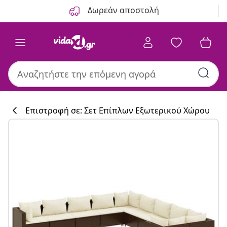
Προηγούμενο
Επόμενο
Δωρεάν αποστολή
Επιστροφή σε: Σετ Επίπλων Εξωτερικού Χώρου
Συλλογή κουζί
#sharemevidaxl