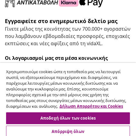
Εγγραφείτε στο ενημερωτικό δελτίο μας
Γίνετε μέλος της κοινότητας των 700.000+ αγοραστών
που λαμβάνουν εβδομαδιαίες προσφορές, εποχιακές
εκπτώσεις και νέες αφίξεις από τη vidaXL.
Οι λογαριασμοί μας στα μέσα κοινωνικής
δικτύωσης
Χρησιμοποιούμε cookies ώστε η τοποθεσία μας να λειτουργεί
σωστά, να εξατομικεύουμε περιεχόμενο και διαφημίσεις, να
παρέχουμε λειτουργίες μέσων κοινωνικής δικτύωσης και να
αναλύουμε την κυκλοφορία μας. Επίσης, κοινοποιούμε
Υπαναχώρηση από τη σύμβαση
πληροφορίες σχετικά με την από μέρους σας χρήση της
τοποθεσίας μας στους συνεργάτες μέσων κοινωνικής δικτύωσης,
Υποβάλετε αίτημα υπαναχώρησης για την
διαφημίσεων και ανάλυσης.
Δήλωση Απορρήτου και Cookies
παραγγελία σας.
Αποδοχή όλων των cookies
Υπαναχώρηση από τη σύμβαση
Απόρριψη όλων