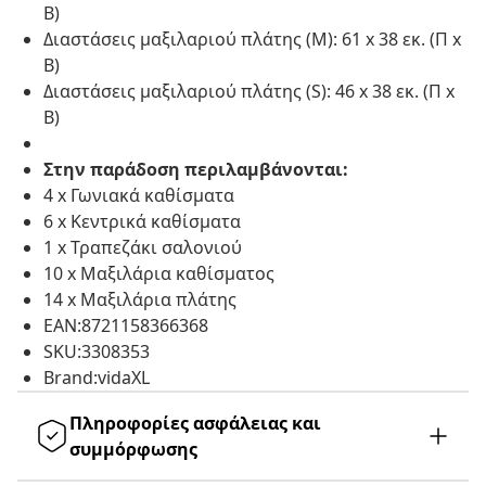
Β)
Διαστάσεις μαξιλαριού πλάτης (M): 61 x 38 εκ. (Π x
Β)
Διαστάσεις μαξιλαριού πλάτης (S): 46 x 38 εκ. (Π x
Β)
Στην παράδοση περιλαμβάνονται:
4 x Γωνιακά καθίσματα
6 x Κεντρικά καθίσματα
1 x Τραπεζάκι σαλονιού
10 x Μαξιλάρια καθίσματος
14 x Μαξιλάρια πλάτης
EAN:8721158366368
SKU:3308353
Brand:vidaXL
Πληροφορίες ασφάλειας και
συμμόρφωσης