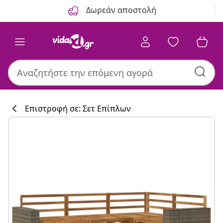
Προηγούμενο
Επόμενο
Δωρεάν αποστολή
Επιστροφή σε: Σετ Επίπλων
Συλλογή κουζί
#sharemevidaxl