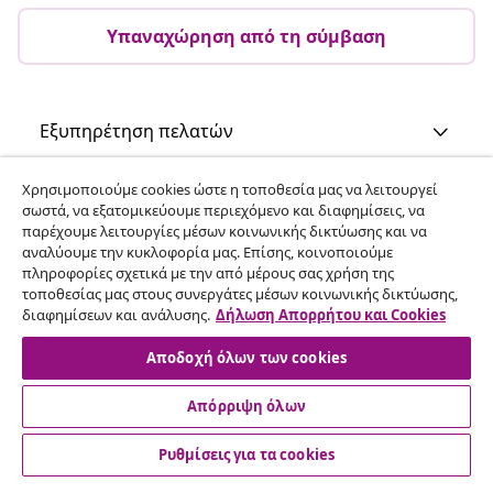
Υπαναχώρηση από τη σύμβαση
Εξυπηρέτηση πελατών
Χρησιμοποιούμε cookies ώστε η τοποθεσία μας να λειτουργεί
Επιχείρηση
σωστά, να εξατομικεύουμε περιεχόμενο και διαφημίσεις, να
παρέχουμε λειτουργίες μέσων κοινωνικής δικτύωσης και να
αναλύουμε την κυκλοφορία μας. Επίσης, κοινοποιούμε
vidaXL
πληροφορίες σχετικά με την από μέρους σας χρήση της
τοποθεσίας μας στους συνεργάτες μέσων κοινωνικής δικτύωσης,
διαφημίσεων και ανάλυσης.
Δήλωση Απορρήτου και Cookies
Ανακαλύψτε περισσότερα
Αποδοχή όλων των cookies
Απόρριψη όλων
Ρυθμίσεις για τα cookies