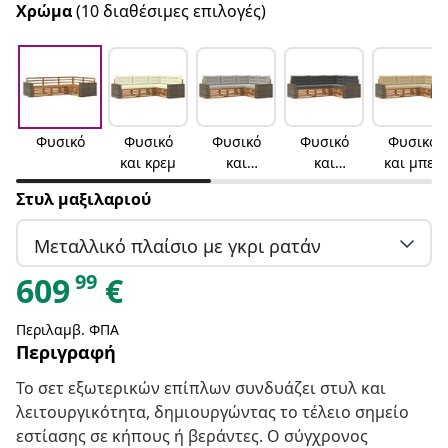
Χρώμα
(10 διαθέσιμες επιλογές)
Φυσικό
Φυσικό
Φυσικό
Φυσικό
Φυσικό
και κρεμ
και
και
και μπεζ
ανοιχτό
ανθρακί
Στυλ μαξιλαριού
γκρι
Μεταλλικό πλαίσιο με γκρι ρατάν
99
609
€
Περιλαμβ. ΦΠΑ
Περιγραφή
Το σετ εξωτερικών επίπλων συνδυάζει στυλ και
λειτουργικότητα, δημιουργώντας το τέλειο σημείο
εστίασης σε κήπους ή βεράντες. Ο σύγχρονος