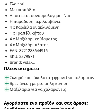
Ελαφρύ
Με υποπόδιο
Απαιτείται συναρμολόγηση: Ναι
Η παράδοση περιλαμβάνει:
4 x Καρέκλα ανακλινόμενη
1 x Τραπέζι κήπου
4 x Μαξιλάρι καθίσματος
4 x Μαξιλάρι πλάτης
EAN: 8721288644916
SKU: 3379571
Brand: vidaXL
Πλεονεκτήματα
Σκληρό και εύκολο στη φροντίδα πολυρατάν
Βρες άνεση με μια απλή κίνηση
Μαξιλάρια για να χαλαρώνεις
Αγοράσατε ένα προϊόν και σας άρεσε;
Ανεβάστε μια φωτογραφία του!