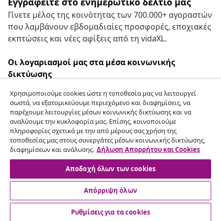
Εγγραφείτε στο ενημερωτικό δελτίο μας
Γίνετε μέλος της κοινότητας των 700.000+ αγοραστών
που λαμβάνουν εβδομαδιαίες προσφορές, εποχιακές
εκπτώσεις και νέες αφίξεις από τη vidaXL.
Οι λογαριασμοί μας στα μέσα κοινωνικής
δικτύωσης
Χρησιμοποιούμε cookies ώστε η τοποθεσία μας να λειτουργεί
σωστά, να εξατομικεύουμε περιεχόμενο και διαφημίσεις, να
παρέχουμε λειτουργίες μέσων κοινωνικής δικτύωσης και να
Υπαναχώρηση από τη σύμβαση
αναλύουμε την κυκλοφορία μας. Επίσης, κοινοποιούμε
πληροφορίες σχετικά με την από μέρους σας χρήση της
Υποβάλετε αίτημα υπαναχώρησης για την
τοποθεσίας μας στους συνεργάτες μέσων κοινωνικής δικτύωσης,
παραγγελία σας.
διαφημίσεων και ανάλυσης.
Δήλωση Απορρήτου και Cookies
Αποδοχή όλων των cookies
Υπαναχώρηση από τη σύμβαση
Απόρριψη όλων
Ρυθμίσεις για τα cookies
Εξυπηρέτηση πελατών