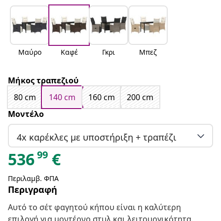
Μαύρο
Καφέ
Γκρι
Μπεζ
Μήκος τραπεζιού
80 cm
140 cm
160 cm
200 cm
Μοντέλο
4x καρέκλες με υποστήριξη + τραπέζι
99
536
€
Περιλαμβ. ΦΠΑ
Περιγραφή
Αυτό το σέτ φαγητού κήπου είναι η καλύτερη
επιλογή για μοντέρνο στυλ και λειτουργικότητα.