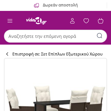
Προηγούμενο
Επόμενο
Δωρεάν αποστολή
Επιστροφή σε: Σετ Επίπλων Εξωτερικού Χώρου
Συλλογή κουζί
#sharemevidaxl