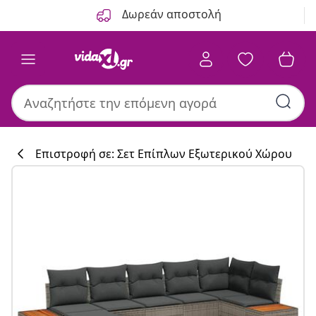
Προηγούμενο
Επόμενο
Δωρεάν αποστολή
Επιστροφή σε: Σετ Επίπλων Εξωτερικού Χώρου
Συλλογή κουζί
#sharemevidaxl