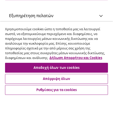
Εξυπηρέτηση πελατών
Χρησιμοποιούμε cookies ώστε η τοποθεσία μας να λειτουργεί
Επιχείρηση
σωστά, να εξατομικεύουμε περιεχόμενο και διαφημίσεις, να
παρέχουμε λειτουργίες μέσων κοινωνικής δικτύωσης και να
αναλύουμε την κυκλοφορία μας. Επίσης, κοινοποιούμε
vidaXL
πληροφορίες σχετικά με την από μέρους σας χρήση της
τοποθεσίας μας στους συνεργάτες μέσων κοινωνικής δικτύωσης,
διαφημίσεων και ανάλυσης.
Δήλωση Απορρήτου και Cookies
Ανακαλύψτε περισσότερα
Αποδοχή όλων των cookies
Απόρριψη όλων
Ρυθμίσεις για τα cookies
© 2008-2026 vidaXL Ο ιστότοπος www.vidaxl.gr αποτελεί
ιδιοκτησία της vidaXL Marketplace International B.V.