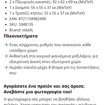
2 x Πλευρικός καναπές: 92 x 62 x 69 εκ.(ΜxΠxΥ)
1 x Σκαμπό: 55 x 55 x 37 εκ.(ΜxΠxΥ)
1 x Τραπέζι κήπου: 55 x 55 x 37 εκ.(ΜxΠxΥ)
EAN: 8721158982490
SKU: 3348135
Brand: vidaXL
Πλεονεκτήματα
Ένας σύγχρονος ρυθμός που ανανεώνει κάθε
υπαίθριο χώρο
Ανθεκτικά στα καιρικά φαινόμενα μαξιλάρια, για
εξαιρετική άνεση στον εξωτερικό χώρο
Χωράει εύκολα μέχρι 8 άτομα για τις συναντήσεις
σου
Αγοράσατε ένα προϊόν και σας άρεσε;
Ανεβάστε μια φωτογραφία του!
Η φωτογραφία σας μπορεί να βοηθήσει άλλους
πελάτες. Χρησιμοποιήστε τον παρακάτω σύνδεσμο