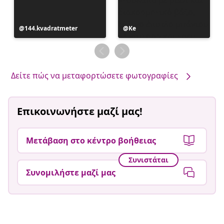
Η
144.kvadratmeter
Η
Ke
ανάρτηση
ανάρτηση
δημοσιεύθηκε
δημοσιεύθηκε
από
από
Δείτε πώς να μεταφορτώσετε φωτογραφίες
Επικοινωνήστε μαζί μας!
Μετάβαση στο κέντρο βοήθειας
Συνιστάται
Συνομιλήστε μαζί μας