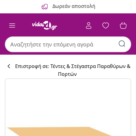
Προηγούμενο
Επόμενο
Δωρεάν αποστολή
Επιστροφή σε: Τέντες & Στέγαστρα Παραθύρων &
Πορτών
Συλλογή κουζί
#sharemevidaxl