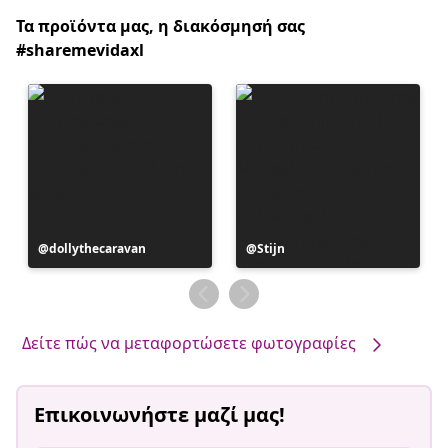
Τα προϊόντα μας, η διακόσμησή σας
#sharemevidaxl
Η
dollythecaravan
Η
Stijn
ανάρτηση
ανάρτηση
δημοσιεύθηκε
δημοσιεύθηκε
από
από
Δείτε πώς να μεταφορτώσετε φωτογραφίες
Επικοινωνήστε μαζί μας!