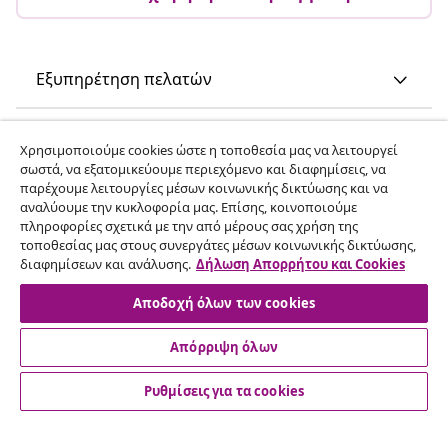
Εξυπηρέτηση πελατών
Επιχείρηση
Χρησιμοποιούμε cookies ώστε η τοποθεσία μας να λειτουργεί
σωστά, να εξατομικεύουμε περιεχόμενο και διαφημίσεις, να
παρέχουμε λειτουργίες μέσων κοινωνικής δικτύωσης και να
vidaXL
αναλύουμε την κυκλοφορία μας. Επίσης, κοινοποιούμε
πληροφορίες σχετικά με την από μέρους σας χρήση της
τοποθεσίας μας στους συνεργάτες μέσων κοινωνικής δικτύωσης,
Ανακαλύψτε περισσότερα
διαφημίσεων και ανάλυσης.
Δήλωση Απορρήτου και Cookies
Αποδοχή όλων των cookies
Απόρριψη όλων
Ρυθμίσεις για τα cookies
© 2008-2026 vidaXL Ο ιστότοπος www.vidaxl.gr αποτελεί
ιδιοκτησία της vidaXL Marketplace International B.V.