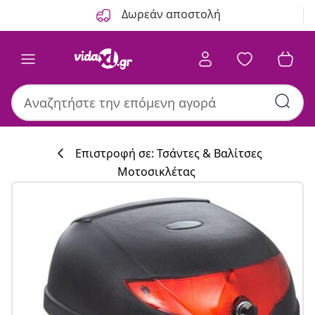
Προηγούμενο
Επόμενο
Δωρεάν αποστολή
Επιστροφή σε: Τσάντες & Βαλίτσες
Μοτοσικλέτας
Συλλογή κουζί
#sharemevidaxl