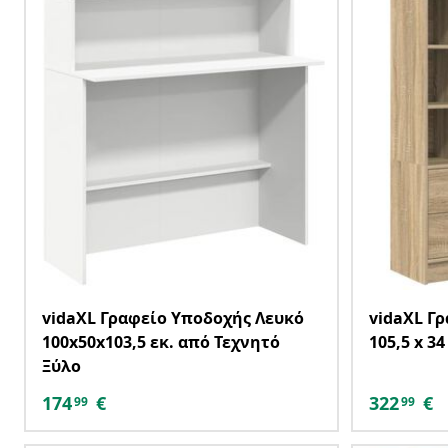
vidaXL Γραφείο Υποδοχής Λευκό
vidaXL Γ
100x50x103,5 εκ. από Τεχνητό
105,5 x 34
Ξύλο
174
€
322
€
99
99