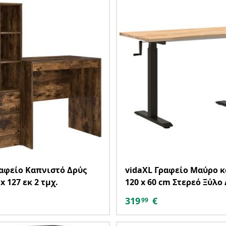
ραφείο Καπνιστό Δρύς
vidaXL Γραφείο Μαύρο κ
 x 127 εκ 2 τμχ.
120 x 60 cm Στερεό Ξύλο
319
€
99