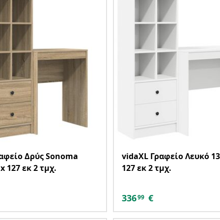
ραφείο Δρύς Sonoma
vidaXL Γραφείο Λευκό 135
 x 127 εκ 2 τμχ.
127 εκ 2 τμχ.
336
€
99