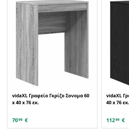
vidaXL Γραφείο Γκρίζο Σονομα 60
vidaXL Γ
x 40 x 76 εκ.
40 x 76 εκ
70
€
112
€
99
99