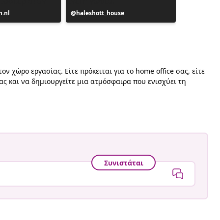
n.nl
Η
haleshott_house
Η
Samira
ανάρτηση
ανάρτησ
κε
δημοσιεύθηκε
δημοσιεύ
από
από
ν χώρο εργασίας. Είτε πρόκειται για το home office σας, είτε
ας και να δημιουργείτε μια ατμόσφαιρα που ενισχύει τη
Συνιστάται