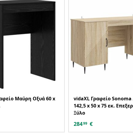
ραφείο Μαύρη Οξυά 60 x
vidaXL Γραφείο Sonoma
.
142,5 x 50 x 75 εκ. Επεξ
Ξύλο
284
€
99