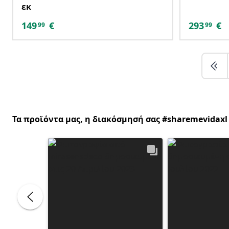
εκ
149
€
293
€
99
99
Τα προϊόντα μας, η διακόσμησή σας #sharemevidaxl