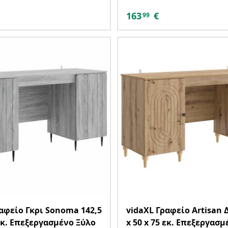
163
€
99
αφείο Γκρι Sonoma 142,5
vidaXL Γραφείο Artisan 
 εκ. Επεξεργασμένο Ξύλο
x 50 x 75 εκ. Επεξεργασ