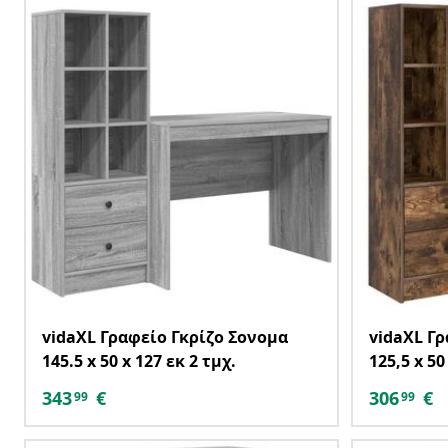
vidaXL Γραφείο Γκρίζο Σονομα
vidaXL Γ
145.5 x 50 x 127 εκ 2 τμχ.
125,5 x 50
343
€
306
€
99
99