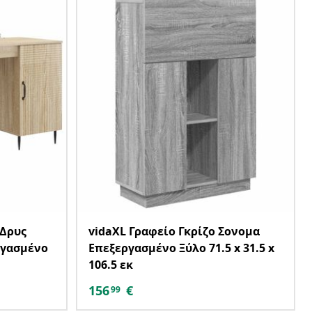
 Δρυς
vidaXL Γραφείο Γκρίζο Σονομα
εργασμένο
Επεξεργασμένο Ξύλο 71.5 x 31.5 x
106.5 εκ
156
€
99