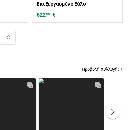
Επεξεργασμένο Ξύλο
622
€
99
Προβολή συλλογής >