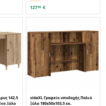
127
€
99
Δρυς 142,5
vidaXL Γραφείο υποδοχής Παλιό
μένο Ξύλο
Ξύλο 180x50x103,5 εκ.