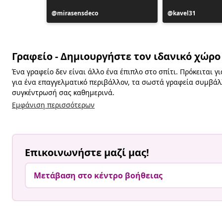
Η
mirasensdeco
Η
kavel31
ανάρτηση
ανάρτηση
δημοσιεύθηκε
δημοσιεύθηκε
από
από
Γραφείο - Δημιουργήστε τον ιδανικό χώρο 
Ένα γραφείο δεν είναι άλλο ένα έπιπλο στο σπίτι. Πρόκειται γ
για ένα επαγγελματικό περιβάλλον, τα σωστά γραφεία συμβάλλ
συγκέντρωσή σας καθημερινά.
Εμφάνιση περισσότερων
Επικοινωνήστε μαζί μας!
Μετάβαση στο κέντρο βοήθειας