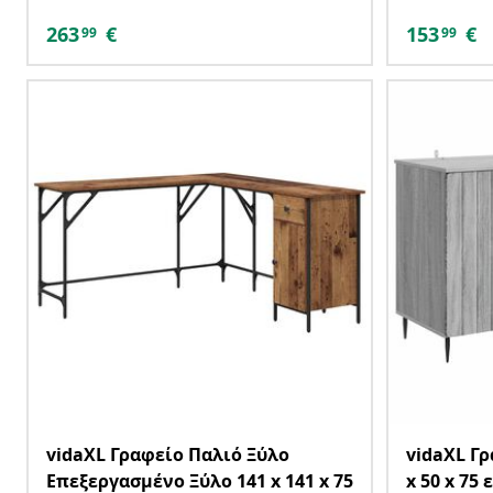
263
€
153
€
99
99
vidaXL Γραφείο Παλιό Ξύλο
vidaXL Γρ
Επεξεργασμένο Ξύλο 141 x 141 x 75
x 50 x 75