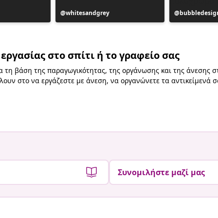
Η
whitesandgrey
Η
bubbledesig
ανάρτηση
ανάρτηση
δημοσιεύθηκε
δημοσιεύθη
από
από
εργασίας στο σπίτι ή το γραφείο σας
ια τη βάση της παραγωγικότητας, της οργάνωσης και της άνεσης στο
ουν στο να εργάζεστε με άνεση, να οργανώνετε τα αντικείμενά σ
Συνομιλήστε μαζί μας