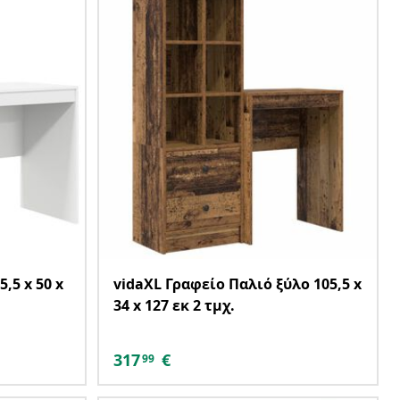
,5 x 50 x
vidaXL Γραφείο Παλιό ξύλο 105,5 x
34 x 127 εκ 2 τμχ.
317
€
99