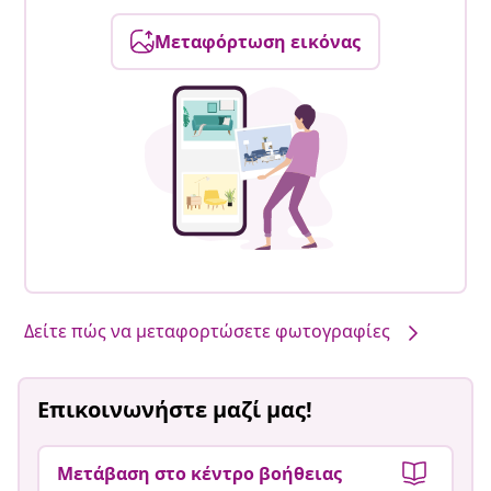
Μεταφόρτωση εικόνας
Δείτε πώς να μεταφορτώσετε φωτογραφίες
Επικοινωνήστε μαζί μας!
Μετάβαση στο κέντρο βοήθειας