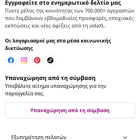
Εγγραφείτε στο ενημερωτικό δελτίο μας
Γίνετε μέλος της κοινότητας των 700.000+ αγοραστών
που λαμβάνουν εβδομαδιαίες προσφορές, εποχιακές
εκπτώσεις και νέες αφίξεις από τη vidaXL.
Οι λογαριασμοί μας στα μέσα κοινωνικής
δικτύωσης
Υπαναχώρηση από τη σύμβαση
Υποβάλετε αίτημα υπαναχώρησης για την
παραγγελία σας.
Υπαναχώρηση από τη σύμβαση
Εξυπηρέτηση πελατών