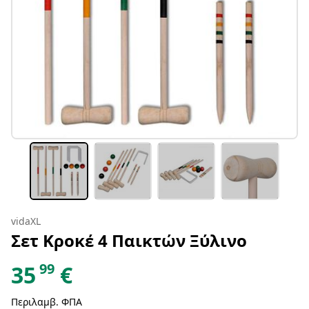
vidaXL
Σετ Κροκέ 4 Παικτών Ξύλινο
99
35
€
Περιλαμβ. ΦΠΑ