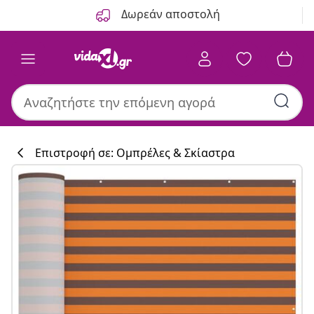
Προηγούμενο
Επόμενο
Δωρεάν αποστολή
Επιστροφή σε: Ομπρέλες & Σκίαστρα
Συλλογή κουζί
#sharemevidaxl