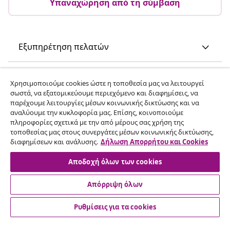
Υπαναχώρηση από τη σύμβαση
Εξυπηρέτηση πελατών
Επιχείρηση
Χρησιμοποιούμε cookies ώστε η τοποθεσία μας να λειτουργεί
σωστά, να εξατομικεύουμε περιεχόμενο και διαφημίσεις, να
παρέχουμε λειτουργίες μέσων κοινωνικής δικτύωσης και να
vidaXL
αναλύουμε την κυκλοφορία μας. Επίσης, κοινοποιούμε
πληροφορίες σχετικά με την από μέρους σας χρήση της
τοποθεσίας μας στους συνεργάτες μέσων κοινωνικής δικτύωσης,
Ανακαλύψτε περισσότερα
διαφημίσεων και ανάλυσης.
Δήλωση Απορρήτου και Cookies
Αποδοχή όλων των cookies
Απόρριψη όλων
Ρυθμίσεις για τα cookies
© 2008-2026 vidaXL Ο ιστότοπος www.vidaxl.gr αποτελεί
ιδιοκτησία της vidaXL Marketplace International B.V.