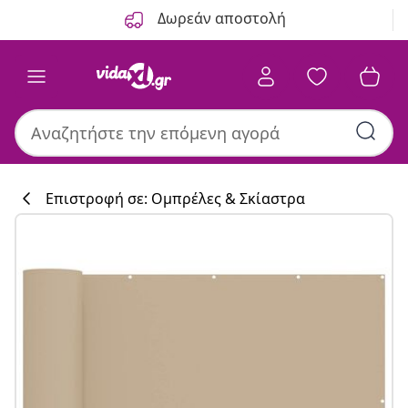
Προηγούμενο
Επόμενο
Δωρεάν αποστολή
Επιστροφή σε: Ομπρέλες & Σκίαστρα
Συλλογή κουζί
#sharemevidaxl