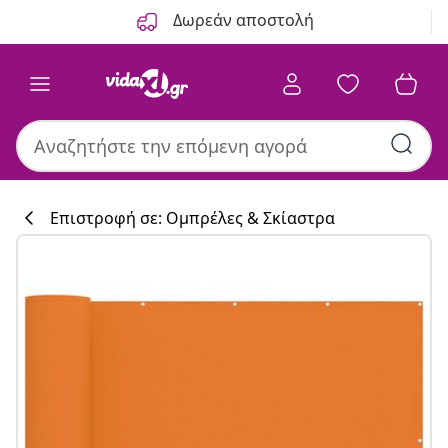
Προηγούμενο
Επόμενο
Δωρεάν αποστολή
Επιστροφή σε: Ομπρέλες & Σκίαστρα
Συλλογή κουζί
#sharemevidaxl