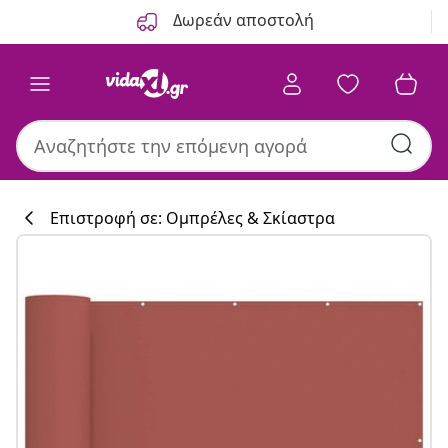
Προηγούμενο
Επόμενο
Δωρεάν αποστολή
Επιστροφή σε: Ομπρέλες & Σκίαστρα
Συλλογή κουζί
#sharemevidaxl