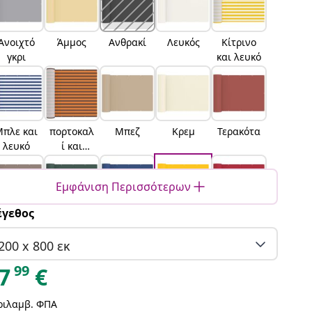
Ανοιχτό
Άμμος
Ανθρακί
Λευκός
Κίτρινο
γκρι
και λευκό
πλε και
πορτοκαλ
Μπεζ
Κρεμ
Τερακότα
λευκό
ί και
καφέ
Εμφάνιση Περισσότερων
γεθος
Taupe
Σκούρο
Μπλε
Κίτρινο
Κόκκινο
πράσινο
200 x 800 εκ
99
7
€
ριλαμβ. ΦΠΑ
Πορτοκα
Μαύρο
Καφέ
Μπορντό
Ανοιχτό