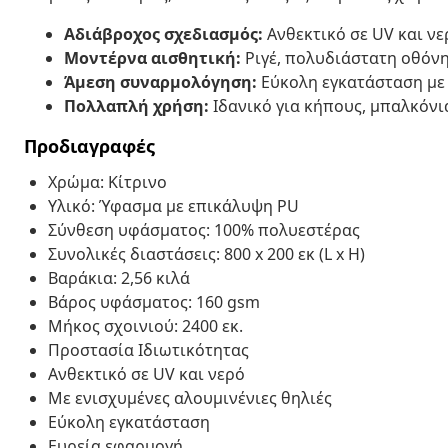
Αδιάβροχος σχεδιασμός:
Ανθεκτικό σε UV και νε
Μοντέρνα αισθητική:
Ριγέ, πολυδιάστατη οθόν
Άμεση συναρμολόγηση:
Εύκολη εγκατάσταση με 
Πολλαπλή χρήση:
Ιδανικό για κήπους, μπαλκόνια
Προδιαγραφές
Χρώμα: Κίτρινο
Υλικό: Ύφασμα με επικάλυψη PU
Σύνθεση υφάσματος: 100% πολυεστέρας
Συνολικές διαστάσεις: 800 x 200 εκ (L x H)
Βαράκια: 2,56 κιλά
Βάρος υφάσματος: 160 gsm
Μήκος σχοινιού: 2400 εκ.
Προστασία Ιδιωτικότητας
Ανθεκτικό σε UV και νερό
Με ενισχυμένες αλουμινένιες θηλιές
Εύκολη εγκατάσταση
Ευρεία εφαρμογή