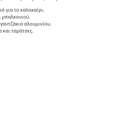
ρό για το καλοκαίρι.
η μπαλκονιού.
γαντζάκια αλουμινίου.
 και ταράτσες.