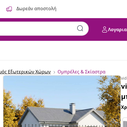
Δωρεάν αποστολή
Λογαρια
μός Εξωτερικών Χώρων
Ομπρέλες & Σκίαστρα
vi
v
μ
Χ