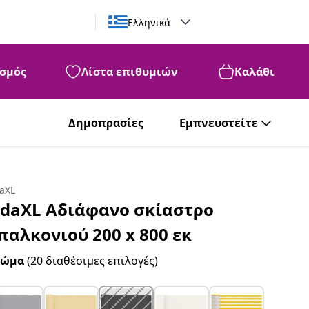
Ελληνικά
σμός
Λίστα επιθυμιών
Καλάθι
Δημοπρασίες
Εμπνευστείτε
daXL
idaXL Αδιάφανο σκίαστρο
παλκονιού 200 x 800 εκ
ρώμα
(20 διαθέσιμες επιλογές)