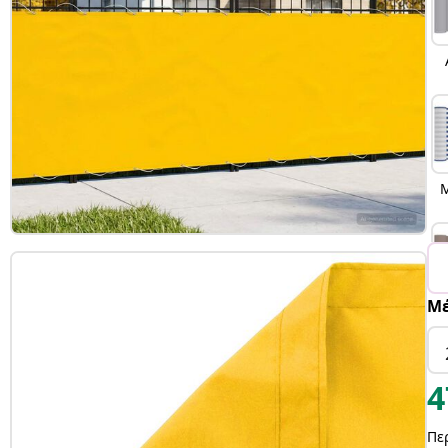
Μ
Μέ
4
Πε