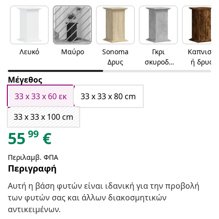
Λευκό
Μαύρο
Sonoma
Γκρι
Καπνιστ
Δρυς
σκυροδέ
ή δρυς
ματος
Μέγεθος
33 x 33 x 60 εκ
33 x 33 x 80 cm
33 x 33 x 100 cm
99
55
€
Περιλαμβ. ΦΠΑ
Περιγραφή
Αυτή η βάση φυτών είναι ιδανική για την προβολή
των φυτών σας και άλλων διακοσμητικών
αντικειμένων.