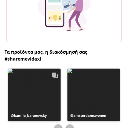
Τα προϊόντα μας, η διακόσμησή σας
#sharemevidaxl
Η
kamila_baranovsky
Η
amsterdamswonen
ανάρτηση
ανάρτηση
δημοσιεύθηκε
δημοσιεύθηκε