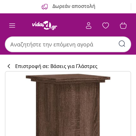
Προηγούμενο
Επόμενο
Δωρεάν αποστολή
Επιστροφή σε: Βάσεις για Γλάστρες
Συλλογή κουζί
#sharemevidaxl