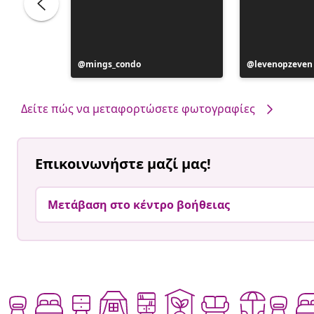
Η
mings_condo
Η
levenopzeven
ανάρτηση
ανάρτηση
δημοσιεύθηκε
δημοσιεύθηκ
από
από
Δείτε πώς να μεταφορτώσετε φωτογραφίες
Επικοινωνήστε μαζί μας!
Μετάβαση στο κέντρο βοήθειας