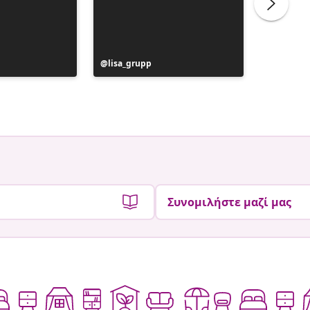
Η
lisa_grupp
Η
interie
ανάρτηση
ανάρτη
ε
δημοσιεύθηκε
δημοσιε
από
από
Συνομιλήστε μαζί μας