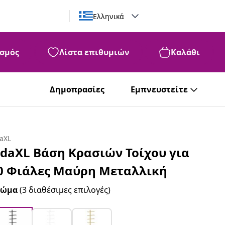
Ελληνικά
σμός
Λίστα επιθυμιών
Καλάθι
Δημοπρασίες
Εμπνευστείτε
daXL
idaXL Βάση Κρασιών Τοίχου για
0 Φιάλες Μαύρη Μεταλλική
ρώμα
(3 διαθέσιμες επιλογές)