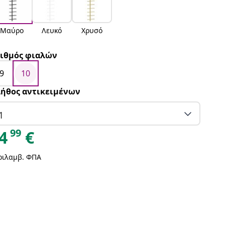
Μαύρο
Λευκό
Χρυσό
ιθμός φιαλών
9
10
ήθος αντικειμένων
1
99
4
€
ριλαμβ. ΦΠΑ