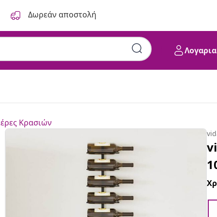
Δωρεάν αποστολή
Λογαρια
έρες Κρασιών
vi
v
1
Χ