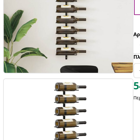
Αρ
Πλ
5
Πε