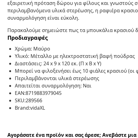
εξαιρετική πρόταση δώρου για φίλους και γνωστούς σα
περιλαμβανόμενα υλικά στερέωσης, η ραφιέρα κρασιού
συναρμολόγηση είναι εύκολη.
Παρακαλούμε σημειώστε πως τα μπουκάλια κρασιού δ
Προδιαγραφές
Χρώμα: Μαύρο
Υλικό: Μέταλλο με ηλεκτροστατική βαφή πούδρας
Διαστάσεις: 24 x 9 x 120 εκ. (Π x Β x Υ)
Μπορεί να φιλοξενήσει έως 10 φιάλες κρασιού (οι 
Περιλαμβάνονται υλικά στερέωσης
Απαιτείται συναρμολόγηση: Ναι
EAN:8719883979045
SKU:289566
Brand:vidaXL
Αγοράσατε ένα προϊόν και σας άρεσε; Ανεβάστε μι