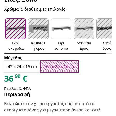
Χρώμα
(5 διαθέσιμες επιλογές)
Γκρι
Καπνιστ
Γκρι
Sonoma
Καφέ
σκυροδέ
ή δρυς
sonoma
Δρυς
δρυς
ματος
Μέγεθος
42 x 24 x 16 cm
100 x 24 x 16 cm
99
36
€
Περιλαμβ. ΦΠΑ
Περιγραφή
Βελτιώστε τον χώρο εργασίας σας με αυτό το
στήριγμα οθόνης για μεγαλύτερη άνεση και στιλ!