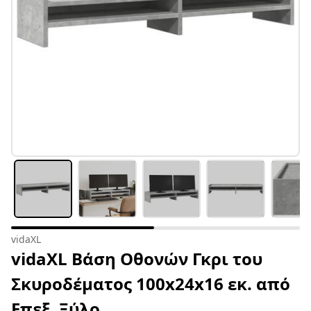
vidaXL
vidaXL Βάση Οθονών Γκρι του
Σκυροδέματος 100x24x16 εκ. από
Επεξ. Ξύλο