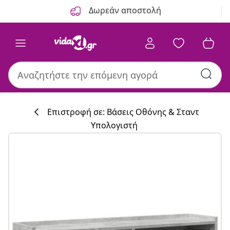
Προηγούμενο
Επόμενο
Δωρεάν αποστολή
Επιστροφή σε: Βάσεις Οθόνης & Σταντ
Yπολογιστή
Συλλογή κουζί
#sharemevidaxl