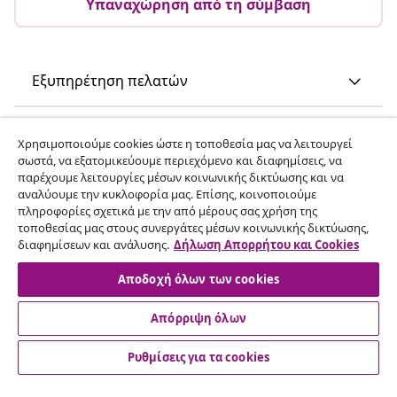
Υπαναχώρηση από τη σύμβαση
Εξυπηρέτηση πελατών
Επιχείρηση
Χρησιμοποιούμε cookies ώστε η τοποθεσία μας να λειτουργεί
σωστά, να εξατομικεύουμε περιεχόμενο και διαφημίσεις, να
παρέχουμε λειτουργίες μέσων κοινωνικής δικτύωσης και να
vidaXL
αναλύουμε την κυκλοφορία μας. Επίσης, κοινοποιούμε
πληροφορίες σχετικά με την από μέρους σας χρήση της
τοποθεσίας μας στους συνεργάτες μέσων κοινωνικής δικτύωσης,
Ανακαλύψτε περισσότερα
διαφημίσεων και ανάλυσης.
Δήλωση Απορρήτου και Cookies
Αποδοχή όλων των cookies
Απόρριψη όλων
Ρυθμίσεις για τα cookies
© 2008-2026 vidaXL Ο ιστότοπος www.vidaxl.gr αποτελεί
ιδιοκτησία της vidaXL Marketplace International B.V.