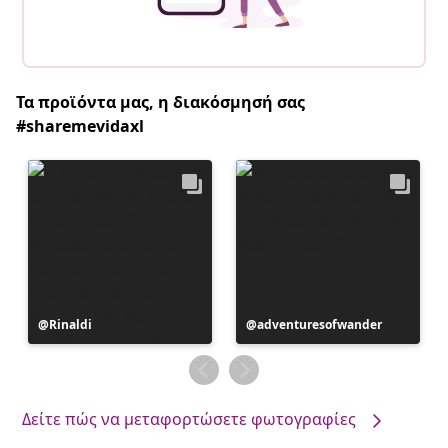
Τα προϊόντα μας, η διακόσμησή σας
#sharemevidaxl
Η
Rinaldi
Η
adventuresofwander
ανάρτηση
ανάρτηση
δημοσιεύθηκε
δημοσιεύθηκε
από
από
Δείτε πώς να μεταφορτώσετε φωτογραφίες