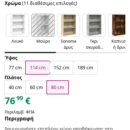
Χρώμα
(11 διαθέσιμες επιλογές)
Λευκό
Μαύρο
Sonoma
Γκρι
Καπνιστ
Δρυς
σκυροδέ
ή δρυς
ματος
Ύψος
77 cm
114 cm
152 cm
189 cm
Πλάτος
40 cm
60 cm
80 cm
99
76
€
Περιλαμβ. ΦΠΑ
Περιγραφή
Δημιουργήστε επιπλέον χώρο αποθήκευσης στο