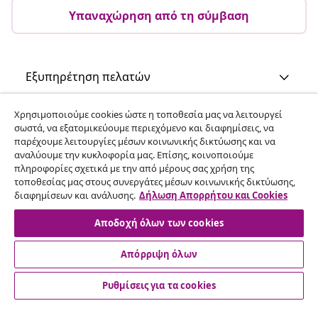
Υπαναχώρηση από τη σύμβαση
Εξυπηρέτηση πελατών
Χρησιμοποιούμε cookies ώστε η τοποθεσία μας να λειτουργεί
Επιχείρηση
σωστά, να εξατομικεύουμε περιεχόμενο και διαφημίσεις, να
παρέχουμε λειτουργίες μέσων κοινωνικής δικτύωσης και να
αναλύουμε την κυκλοφορία μας. Επίσης, κοινοποιούμε
vidaXL
πληροφορίες σχετικά με την από μέρους σας χρήση της
τοποθεσίας μας στους συνεργάτες μέσων κοινωνικής δικτύωσης,
διαφημίσεων και ανάλυσης.
Δήλωση Απορρήτου και Cookies
Ανακαλύψτε περισσότερα
Αποδοχή όλων των cookies
Απόρριψη όλων
Ρυθμίσεις για τα cookies
© 2008-2026 vidaXL Ο ιστότοπος www.vidaxl.gr αποτελεί