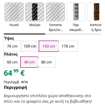
Λευκό
Μαύρο
Sonoma
Γκρι
Καπνιστ
δρυςSon
σκυροδέ
ή δρυς
oma
ματος
Ύψος
Δρυς
76 cm
109 cm
143 cm
176 cm
Πλάτος
60 cm
40 cm
80 cm
99
64
€
Περιλαμβ. ΦΠΑ
Περιγραφή
Δημιουργήστε επιπλέον χώρο αποθήκευσης στο
σπίτι και το γραφείο σας με αυτή τη βιβλιοθήκη!