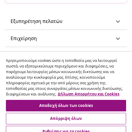
Εξυπηρέτηση πελατών
Επιχείρηση
vidaXL
Χρησιμοποιούμε cookies ώστε η τοποθεσία μας να λειτουργεί
σωστά, να εξατομικεύουμε περιεχόμενο και διαφημίσεις, να
παρέχουμε λειτουργίες μέσων κοινωνικής δικτύωσης και να
Ανακαλύψτε περισσότερα
αναλύουμε την κυκλοφορία μας. Επίσης, κοινοποιούμε
πληροφορίες σχετικά με την από μέρους σας χρήση της
τοποθεσίας μας στους συνεργάτες μέσων κοινωνικής δικτύωσης,
διαφημίσεων και ανάλυσης.
Δήλωση Απορρήτου και Cookies
Αποδοχή όλων των cookies
Απόρριψη όλων
© 2008-2026 vidaXL Ο ιστότοπος www.vidaxl.gr αποτελεί
ιδιοκτησία της vidaXL Marketplace International B.V.
Ρυθμίσεις για τα cookies