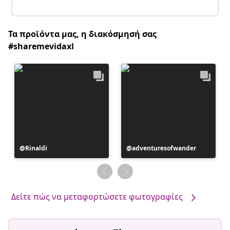
Τα προϊόντα μας, η διακόσμησή σας
#sharemevidaxl
Η
Rinaldi
Η
adventuresofwander
ανάρτηση
ανάρτηση
δημοσιεύθηκε
δημοσιεύθηκε
από
από
Δείτε πώς να μεταφορτώσετε φωτογραφίες