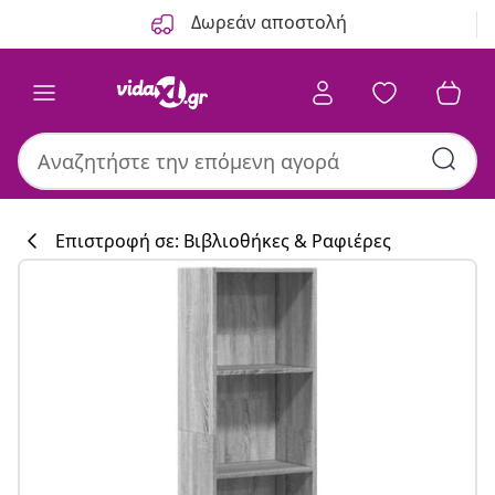
Προηγούμενο
Επόμενο
Δωρεάν αποστολή
Επιστροφή σε: Βιβλιοθήκες & Ραφιέρες
Συλλογή κουζί
#sharemevidaxl