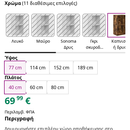
Χρώμα
(11 διαθέσιμες επιλογές)
Λευκό
Μαύρο
Sonoma
Γκρι
Καπνιστ
Δρυς
σκυροδέ
ή δρυς
ματος
Ύψος
77 cm
114 cm
152 cm
189 cm
Πλάτος
40 cm
60 cm
80 cm
99
69
€
Περιλαμβ. ΦΠΑ
Περιγραφή
Δημιουργήστε επιπλέον χώρο αποθήκευσης στο