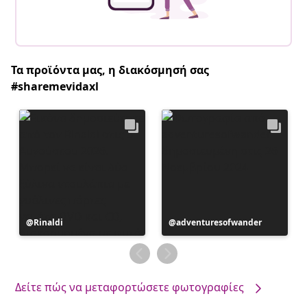
Τα προϊόντα μας, η διακόσμησή σας
#sharemevidaxl
Η
Rinaldi
Η
adventuresofwander
ανάρτηση
ανάρτηση
δημοσιεύθηκε
δημοσιεύθηκε
από
από
Δείτε πώς να μεταφορτώσετε φωτογραφίες