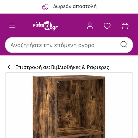
Προηγούμενο
Επόμενο
Δωρεάν αποστολή
Επιστροφή σε: Βιβλιοθήκες & Ραφιέρες
Συλλογή κουζί
#sharemevidaxl