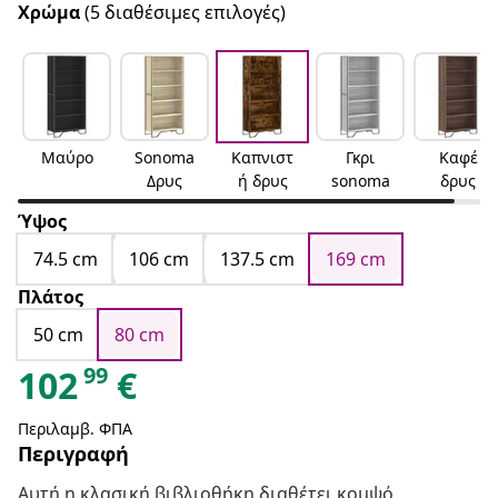
Χρώμα
(5 διαθέσιμες επιλογές)
Μαύρο
Sonoma
Καπνιστ
Γκρι
Καφέ
Δρυς
ή δρυς
sonoma
δρυς
Ύψος
74.5 cm
106 cm
137.5 cm
169 cm
Πλάτος
50 cm
80 cm
99
102
€
Περιλαμβ. ΦΠΑ
Περιγραφή
Αυτή η κλασική βιβλιοθήκη διαθέτει κομψό