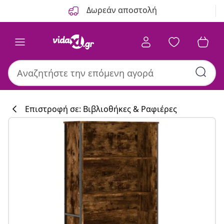
Προηγούμενο
Επόμενο
Δωρεάν αποστολή
Επιστροφή σε: Βιβλιοθήκες & Ραφιέρες
Συλλογή κουζί
#sharemevidaxl