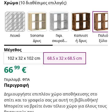
Χρώμα
(10 διαθέσιμες επιλογές)
Λευκό
Sonoma
Γκρι
Καπνιστ
Παλιό
Δρυς
σκυροδέ
ή δρυς
ξύλο
ματος
Μέγεθος
102 x 32 x 102 cm
68.5 x 32 x 68.5 cm
99
66
€
Περιλαμβ. ΦΠΑ
Περιγραφή
Δημιουργήστε επιπλέον χώρο αποθήκευσης στο
σπίτι και το γραφείο σας με αυτή τη βιβλιοθήκη!
Μπορείτε να βρείτε έναν τέλειο χώρο για όλους τους