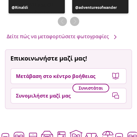
Η
Rinaldi
Η
adventuresofwander
ανάρτηση
ανάρτηση
δημοσιεύθηκε
δημοσιεύθηκε
από
από
Δείτε πώς να μεταφορτώσετε φωτογραφίες
Επικοινωνήστε μαζί μας!
Μετάβαση στο κέντρο βοήθειας
Συνιστάται
Συνομιλήστε μαζί μας