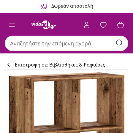
Προηγούμενο
Επόμενο
Δωρεάν αποστολή
Επιστροφή σε: Βιβλιοθήκες & Ραφιέρες
Συλλογή κουζί
#sharemevidaxl