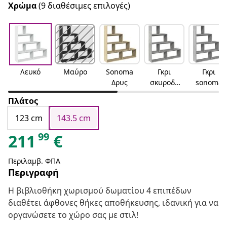
Χρώμα
(9 διαθέσιμες επιλογές)
Λευκό
Μαύρο
Sonoma
Γκρι
Γκρι
Δρυς
σκυροδέ
sonoma
ματος
Πλάτος
123 cm
143.5 cm
99
211
€
Περιλαμβ. ΦΠΑ
Περιγραφή
Η βιβλιοθήκη χωρισμού δωματίου 4 επιπέδων
διαθέτει άφθονες θήκες αποθήκευσης, ιδανική για να
οργανώσετε το χώρο σας με στιλ!