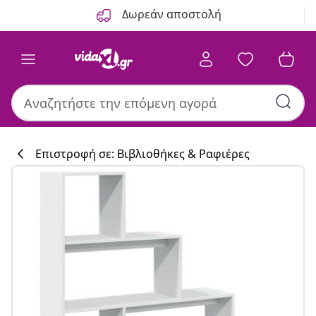
Προηγούμενο
Επόμενο
Δωρεάν αποστολή
Επιστροφή σε: Βιβλιοθήκες & Ραφιέρες
Συλλογή κουζί
#sharemevidaxl