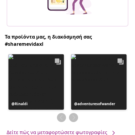
Τα προϊόντα μας, η διακόσμησή σας
#sharemevidaxl
Η
Rinaldi
Η
adventuresofwander
ανάρτηση
ανάρτηση
δημοσιεύθηκε
δημοσιεύθηκε
από
από
Δείτε πώς να μεταφορτώσετε φωτογραφίες