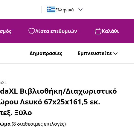
Ελληνικά
σμός
Λίστα επιθυμιών
Καλάθι
Δημοπρασίες
Εμπνευστείτε
daXL
idaXL Βιβλιοθήκη/Διαχωριστικό
ώρου Λευκό 67x25x161,5 εκ.
πεξ. Ξύλο
ρώμα
(8 διαθέσιμες επιλογές)