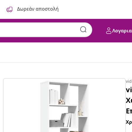
Δωρεάν αποστολή
Λογαρια
vi
v
Χ
Ε
Χ