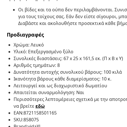
Οι βίδες και τα ούπα δεν περιλαμβάνονται. Συνι
για τους τοίχους σας. Εάν δεν είστε σίγουροι, μπ
Διαβάστε και ακολουθήστε προσεκτικά κάθε βήμ
Προδιαγραφές
Χρώμα: Λευκό
Υλικό: Επεξεργασμένο ξύλο
Συνολικές διαστάσεις: 67 x 25 x 161,5 εκ. (Π x Β x Υ)
Αριθμός τμημάτων: 8
Δυνατότητα αντοχής συνολικού βάρους: 100 κιλά
Ικανότητα βάρους κάθε διαμερίσματος: 10 κ.
Λειτουργεί και ως διαχωριστικό δωματίου
Απαιτείται συναρμολόγηση: Ναι
Περισσότερες λεπτομέρειες σχετικά με την αποτρ
να βρείτε
εδώ
EAN:8721158501165
SKU:858075
Brand:vidaXL