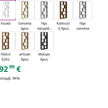
Λευκό
Sonoma
Γκρι
Καπνιστ
Γκρι
Δρυς
σκυροδέ
ή δρυς
sonoma
ματος
Παλιό
artisan
Μαύρη
ξύλο
δρυς
δρυς
99
92
€
ριλαμβ. ΦΠΑ