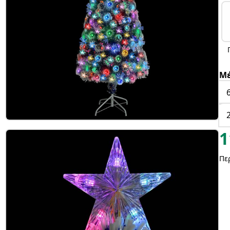
Μέ
1
Πε