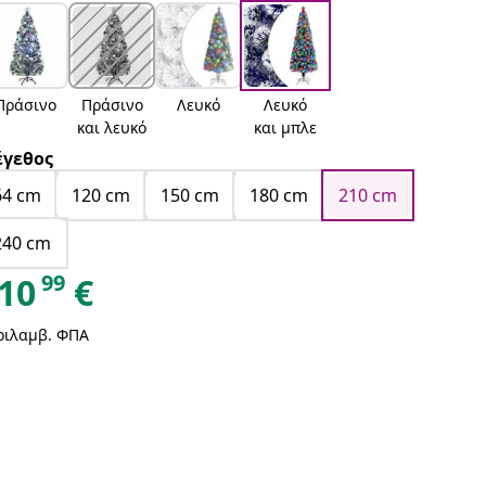
Πράσινο
Πράσινο
Λευκό
Λευκό
και λευκό
και μπλε
γεθος
64 cm
120 cm
150 cm
180 cm
210 cm
240 cm
99
10
€
ριλαμβ. ΦΠΑ