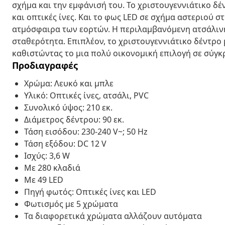
σχήμα και την εμφάνισή του. Το χριστουγεννιάτικο δέ
και οπτικές ίνες. Και το φως LED σε σχήμα αστεριού 
ατμόσφαιρα των εορτών. Η περιλαμβανόμενη ατσάλινη
σταθερότητα. Επιπλέον, το χριστουγεννιάτικο δέντρο
καθιστώντας το μια πολύ οικονομική επιλογή σε σύγκ
Προδιαγραφές
Χρώμα: Λευκό και μπλε
Υλικό: Οπτικές ίνες, ατσάλι, PVC
Συνολικό ύψος: 210 εκ.
Διάμετρος δέντρου: 90 εκ.
Τάση εισόδου: 230-240 V~; 50 Hz
Τάση εξόδου: DC 12 V
Ισχύς: 3,6 W
Με 280 κλαδιά
Με 49 LED
Πηγή φωτός: Οπτικές ίνες και LED
Φωτισμός με 5 χρώματα
Τα διαφορετικά χρώματα αλλάζουν αυτόματα