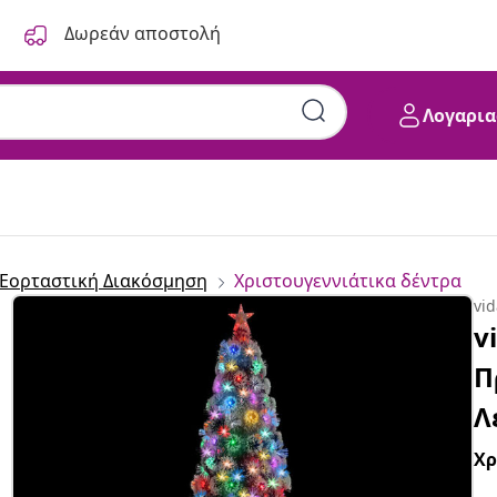
Δωρεάν αποστολή
Λογαρια
 Εορταστική Διακόσμηση
Χριστουγεννιάτικα δέντρα
vi
v
Π
Λ
Χ