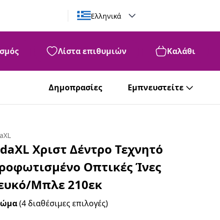
Ελληνικά
σμός
Λίστα επιθυμιών
Καλάθι
Δημοπρασίες
Εμπνευστείτε
daXL
idaXL Χριστ Δέντρο Τεχνητό
ροφωτισμένο Οπτικές Ίνες
ευκό/Μπλε 210εκ
ρώμα
(4 διαθέσιμες επιλογές)