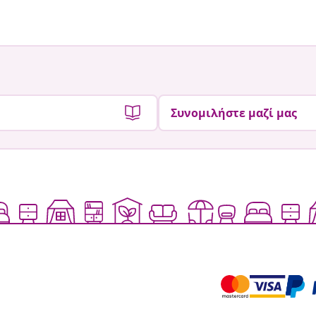
από
από
Συνομιλήστε μαζί μας