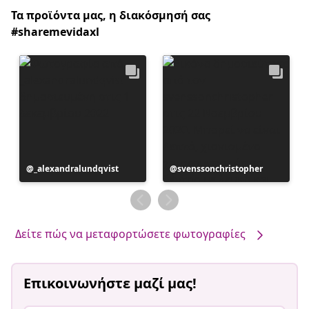
Τα προϊόντα μας, η διακόσμησή σας
#sharemevidaxl
Η
_alexandralundqvist
Η
svenssonchristopher
ανάρτηση
ανάρτηση
δημοσιεύθηκε
δημοσιεύθηκε
από
από
Δείτε πώς να μεταφορτώσετε φωτογραφίες
Επικοινωνήστε μαζί μας!