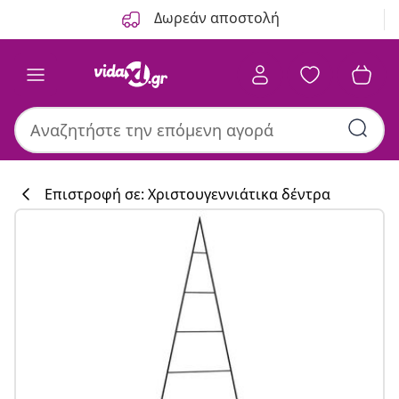
Προηγούμενο
Επόμενο
Δωρεάν αποστολή
Επιστροφή σε: Χριστουγεννιάτικα δέντρα
Συλλογή κουζίν
#sharemevidaxl