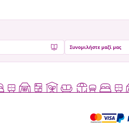
από
από
Συνομιλήστε μαζί μας