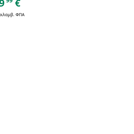
99
9
€
ριλαμβ. ΦΠΑ