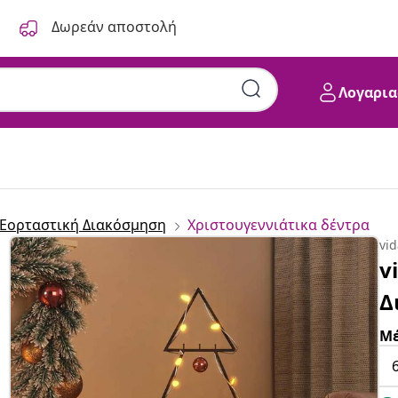
Δωρεάν αποστολή
Λογαρια
 Εορταστική Διακόσμηση
Χριστουγεννιάτικα δέντρα
vi
v
Δ
Μέ