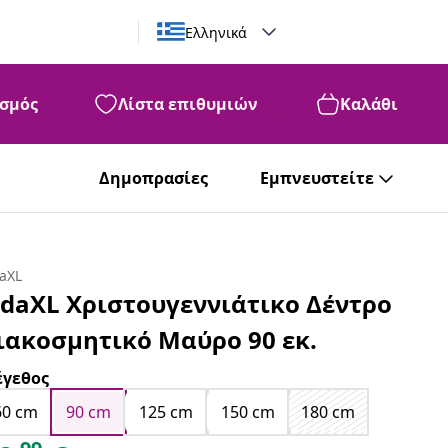
Ελληνικά
σμός
Λίστα επιθυμιών
Καλάθι
Δημοπρασίες
Εμπνευστείτε
daXL
idaXL Χριστουγεννιάτικο Δέντρο
ιακοσμητικό Μαύρο 90 εκ.
γεθος
60 cm
90 cm
125 cm
150 cm
180 cm