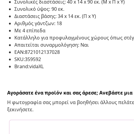
Συνολικές διαστάσεις: 40 x 14 x 90 εκ. (Μ x Π x Υ)
Συνολικό ύψος: 90 εκ.
Διαστάσεις βάσης: 34 x 14 εκ. (Π x Υ)
Αριθμός γάντζων: 18
Με 4 επίπεδα
Κατάλληλο για προφυλαγμένους χώρους όπως στέγε
Απαιτείται συναρμολόγηση: Ναι
EAN:8721012137028
SKU:359592
Brand:vidaXL
Αγοράσατε ένα προϊόν και σας άρεσε; Ανεβάστε μι
Η φωτογραφία σας μπορεί να βοηθήσει άλλους πελάτε
ξεκινήσετε.