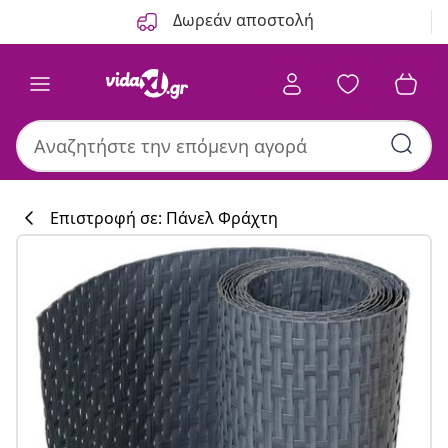
Προηγούμενο
Επόμενο
Δωρεάν αποστολή
Επιστροφή σε: Πάνελ Φράχτη
Συλλογή κουζί
#sharemevidaxl