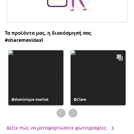
Τα προϊόντα μας, η διακόσμησή σας
#sharemevidaxl
Η
dominique martial
Η
Clare
ανάρτηση
ανάρτηση
δημοσιεύθηκε
δημοσιεύθηκε
από
από
Δείτε πώς να μεταφορτώσετε φωτογραφίες