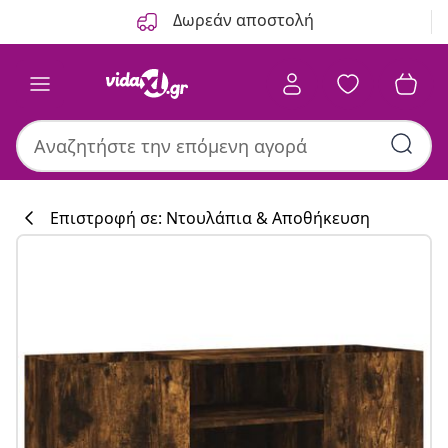
Προηγούμενο
Επόμενο
Δωρεάν αποστολή
Επιστροφή σε: Ντουλάπια & Αποθήκευση
Συλλογή κουζί
#sharemevidaxl