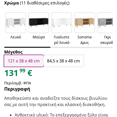
Χρώμα
(11 διαθέσιμες επιλογές)
Λευκό
Μαύρο
Γυαλιστε
Sonoma
Γκρι
ρό λευκό
Δρυς
σκυροδέ
ματος
Μέγεθος
121 x 38 x 48 cm
84,5 x 38 x 48 cm
99
131
€
Περιλαμβ. ΦΠΑ
Περιγραφή
Αποθηκεύστε και αναδείξτε τους δίσκους βινυλίου
σας με αυτή την πρακτική και κλασική δισκοθήκη.
Ανθεκτικό υλικό: Το επεξεργασμένο ξύλο είναι