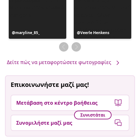
Η
maryline_85_
Η
Veerle Henkens
ανάρτηση
ανάρτηση
δημοσιεύθηκε
δημοσιεύθηκε
από
από
Δείτε πώς να μεταφορτώσετε φωτογραφίες
Επικοινωνήστε μαζί μας!
Μετάβαση στο κέντρο βοήθειας
Συνιστάται
Συνομιλήστε μαζί μας