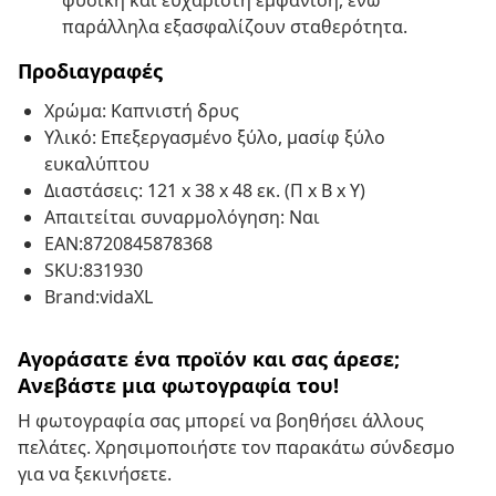
φυσική και ευχάριστη εμφάνιση, ενώ
παράλληλα εξασφαλίζουν σταθερότητα.
Προδιαγραφές
Χρώμα: Καπνιστή δρυς
Υλικό: Επεξεργασμένο ξύλο, μασίφ ξύλο
ευκαλύπτου
Διαστάσεις: 121 x 38 x 48 εκ. (Π x Β x Υ)
Απαιτείται συναρμολόγηση: Ναι
EAN:8720845878368
SKU:831930
Brand:vidaXL
Αγοράσατε ένα προϊόν και σας άρεσε;
Ανεβάστε μια φωτογραφία του!
Η φωτογραφία σας μπορεί να βοηθήσει άλλους
πελάτες. Χρησιμοποιήστε τον παρακάτω σύνδεσμο
για να ξεκινήσετε.