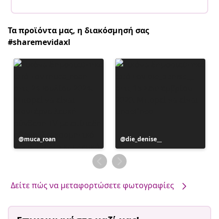
Τα προϊόντα μας, η διακόσμησή σας
#sharemevidaxl
Η
muca_roan
Η
die_denise__
ανάρτηση
ανάρτηση
δημοσιεύθηκε
δημοσιεύθηκε
από
από
Δείτε πώς να μεταφορτώσετε φωτογραφίες