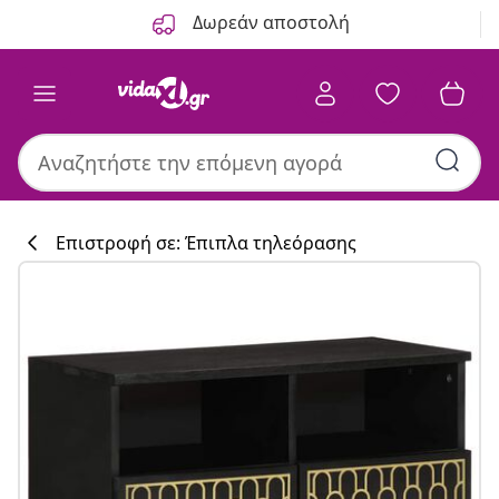
Προηγούμενο
Επόμενο
Δωρεάν αποστολή
Επιστροφή σε: Έπιπλα τηλεόρασης
Συλλογή κουζί
#sharemevidaxl