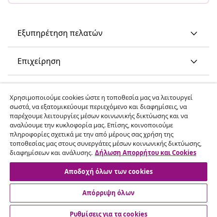
Εξυπηρέτηση πελατών
Επιχείρηση
vidaXL
Χρησιμοποιούμε cookies ώστε η τοποθεσία μας να λειτουργεί
σωστά, να εξατομικεύουμε περιεχόμενο και διαφημίσεις, να
παρέχουμε λειτουργίες μέσων κοινωνικής δικτύωσης και να
Ανακαλύψτε περισσότερα
αναλύουμε την κυκλοφορία μας. Επίσης, κοινοποιούμε
πληροφορίες σχετικά με την από μέρους σας χρήση της
τοποθεσίας μας στους συνεργάτες μέσων κοινωνικής δικτύωσης,
διαφημίσεων και ανάλυσης.
Δήλωση Απορρήτου και Cookies
Αποδοχή όλων των cookies
Απόρριψη όλων
© 2008-2026 vidaXL Ο ιστότοπος www.vidaxl.gr αποτελεί
ιδιοκτησία της vidaXL Marketplace International B.V.
Ρυθμίσεις για τα cookies