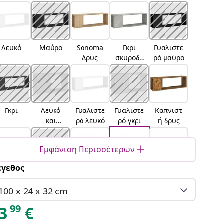
Λευκό
Μαύρο
Sonoma
Γκρι
Γυαλιστε
Δρυς
σκυροδέ
ρό μαύρο
ματος
Γκρι
Λευκό
Γυαλιστε
Γυαλιστε
Καπνιστ
και
ρό λευκό
ρό γκρι
ή δρυς
sonoma
δρυς
Εμφάνιση Περισσότερων
γεθος
Γκρι
Καφέ
Παλαιό
artisan
Μαύρη
sonoma
δρυς
ξύλο
δρυς
δρυς
100 x 24 x 32 cm
99
3
€