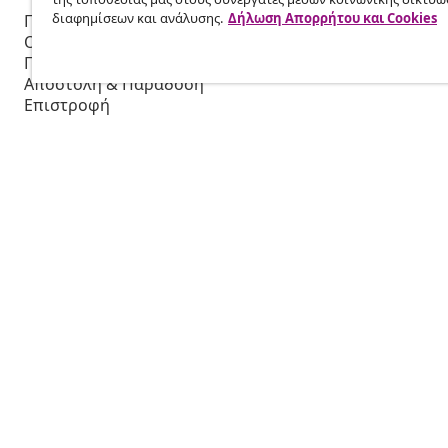
διαφημίσεων και ανάλυσης.
Δήλωση Απορρήτου και Cookies
Παρακολουθήστε την παραγγελία σας
Πρόγραμμα 
Ο λογαριασμός μου
Παραγωγή για
Πληρωμή
Συνεργασίες
Αποστολή & Παράδοση
Επιστροφή
Πληροφορίες προϊόντος
Παραγγελία