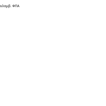
ριλαμβ. ΦΠΑ