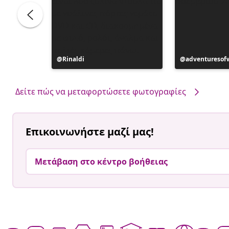
o
Η
Rinaldi
Η
adventuresof
ανάρτηση
ανάρτηση
δημοσιεύθηκε
δημοσιεύθηκ
από
από
Δείτε πώς να μεταφορτώσετε φωτογραφίες
Επικοινωνήστε μαζί μας!
Μετάβαση στο κέντρο βοήθειας