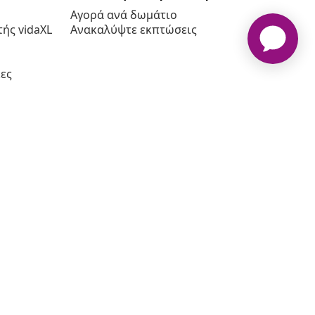
Αγορά ανά δωμάτιο
ής vidaXL
Ανακαλύψτε εκπτώσεις
ες
πος www.vidaxl.gr αποτελεί ιδιοκτησία της vidaXL Marketplace
International B.V.