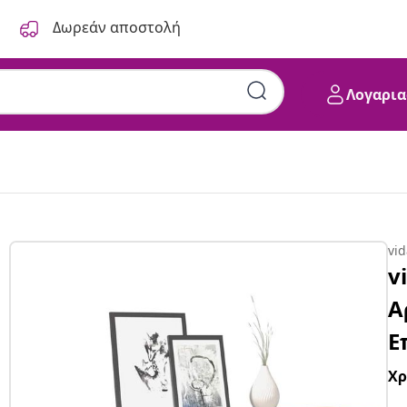
Δωρεάν αποστολή
Λογαρια
vi
v
Α
Ε
Χ