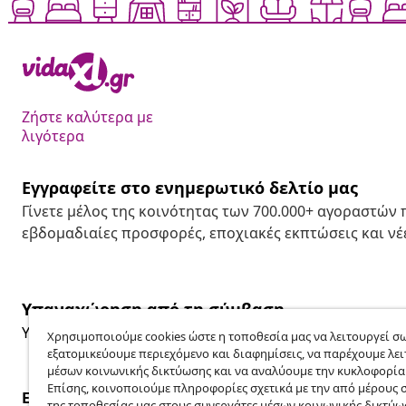
Ζήστε καλύτερα με
λιγότερα
Εγγραφείτε στο ενημερωτικό δελτίο μας
Γίνετε μέλος της κοινότητας των 700.000+ αγοραστών
εβδομαδιαίες προσφορές, εποχιακές εκπτώσεις και νέε
Υπαναχώρηση από τη σύμβαση
Υποβάλετε αίτημα υπαναχώρησης για την παραγγελία 
Χρησιμοποιούμε cookies ώστε η τοποθεσία μας να λειτουργεί σω
εξατομικεύουμε περιεχόμενο και διαφημίσεις, να παρέχουμε λει
μέσων κοινωνικής δικτύωσης και να αναλύουμε την κυκλοφορία
Επίσης, κοινοποιούμε πληροφορίες σχετικά με την από μέρους 
Εξυπηρέτηση πελατών
Επιχείρηση
της τοποθεσίας μας στους συνεργάτες μέσων κοινωνικής δικτύω