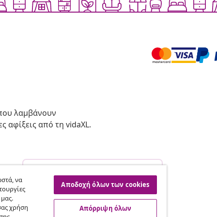
 που λαμβάνουν
ς αφίξεις από τη vidaXL.
Υπαναχώρηση από τη σύμβαση
σας.
στά, να
Αποδοχή όλων των cookies
τουργίες
 μας.
σας χρήση
Απόρριψη όλων
vidaXL
σης,