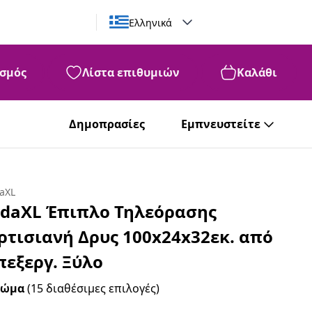
Ελληνικά
σμός
Λίστα επιθυμιών
Καλάθι
Δημοπρασίες
Εμπνευστείτε
daXL
idaXL Έπιπλο Τηλεόρασης
ρτισιανή Δρυς 100x24x32εκ. από
πεξεργ. Ξύλο
ρώμα
(15 διαθέσιμες επιλογές)