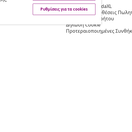
Συνεργατών
Σχετικά με τη vidaXL
Ρυθμίσεις για τα cookies
 τη vidaXL
Όροι & Προϋποθέσεις Πωλητ
 μάρκετινγκ
Πολιτική απορρήτου
Δήλωση Cookie
Προτεραιοποιημένες Συνθήκ
Αποστολής
Ρυθμίσεις για τα cookies
Εργασία στη vidaXL
Ασφαλείας
Υπεύθυνο πρόσωπο της ΕΕ
Πολιτική της EPR
Δήλωση προσβασιμότητας
© 2008-2026 vidaXL Ο ιστότο