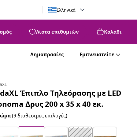
Ελληνικά
σμός
Λίστα επιθυμιών
Καλάθι
Δημοπρασίες
Εμπνευστείτε
daXL
idaXL Έπιπλο Τηλεόρασης με LED
onoma Δρυς 200 x 35 x 40 εκ.
ρώμα
(9 διαθέσιμες επιλογές)