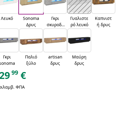
Λευκό
Sonoma
Γκρι
Γυαλιστε
Καπνιστ
Δρυς
σκυροδέ
ρό λευκό
ή δρυς
ματος
Γκρι
Παλιό
artisan
Μαύρη
sonoma
ξύλο
δρυς
δρυς
99
29
€
ριλαμβ. ΦΠΑ