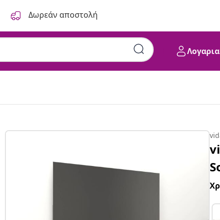
Δωρεάν αποστολή
Λογαρια
vi
v
S
Χ