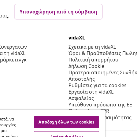
Υπαναχώρηση από τη σύμβαση
σας.
vidaXL
Συνεργατών
Σχετικά με τη vidaXL
 τη vidaXL
Όροι & Προϋποθέσεις Πωλητ
 μάρκετινγκ
Πολιτική απορρήτου
Δήλωση Cookie
Προτεραιοποιημένες Συνθήκ
Αποστολής
Ρυθμίσεις για τα cookies
Εργασία στη vidaXL
Ασφαλείας
Υπεύθυνο πρόσωπο της ΕΕ
Πολιτική της EPR
Δήλωση προσβασιμότητας
στά, να
Αποδοχή όλων των cookies
τουργίες
 μας.
σας χρήση