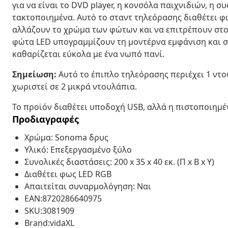
για να είναι το DVD player, η κονσόλα παιχνιδιών, η 
τακτοποιημένα. Αυτό το σταντ τηλεόρασης διαθέτει φ
αλλάζουν το χρώμα των φώτων και να επιτρέπουν στο
φώτα LED υπογραμμίζουν τη μοντέρνα εμφάνιση και σ
καθαρίζεται εύκολα με ένα νωπό πανί.
Σημείωση:
Αυτό το έπιπλο τηλεόρασης περιέχει 1 ντο
χωριστεί σε 2 μικρά ντουλάπια.
Το προϊόν διαθέτει υποδοχή USB, αλλά η πιστοποιημέ
Προδιαγραφές
Χρώμα: Sonoma δρυς
Υλικό: Επεξεργασμένο ξύλο
Συνολικές διαστάσεις: 200 x 35 x 40 εκ. (Π x Β x Υ)
Διαθέτει φως LED RGB
Απαιτείται συναρμολόγηση: Ναι
EAN:8720286640975
SKU:3081909
Brand:vidaXL