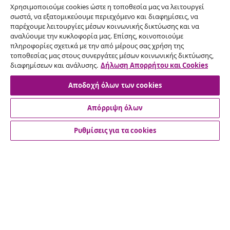
Χρησιμοποιούμε cookies ώστε η τοποθεσία μας να λειτουργεί
σωστά, να εξατομικεύουμε περιεχόμενο και διαφημίσεις, να
Υπαναχώρηση από τη σύμβαση
παρέχουμε λειτουργίες μέσων κοινωνικής δικτύωσης και να
Υποβάλετε αίτημα υπαναχώρησης για την
αναλύουμε την κυκλοφορία μας. Επίσης, κοινοποιούμε
παραγγελία σας.
πληροφορίες σχετικά με την από μέρους σας χρήση της
τοποθεσίας μας στους συνεργάτες μέσων κοινωνικής δικτύωσης,
διαφημίσεων και ανάλυσης.
Δήλωση Απορρήτου και Cookies
Υπαναχώρηση από τη σύμβαση
Αποδοχή όλων των cookies
Απόρριψη όλων
Εξυπηρέτηση πελατών
Ρυθμίσεις για τα cookies
Επιχείρηση
vidaXL
Ανακαλύψτε περισσότερα