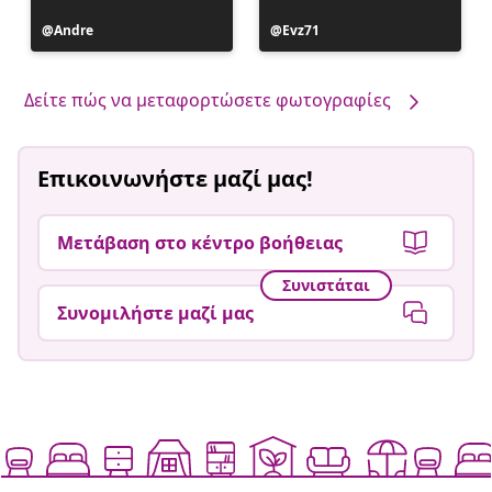
Η
Andre
Η
Evz71
ανάρτηση
ανάρτηση
δημοσιεύθηκε
δημοσιεύθηκε
από
από
Δείτε πώς να μεταφορτώσετε φωτογραφίες
Επικοινωνήστε μαζί μας!
Μετάβαση στο κέντρο βοήθειας
Συνιστάται
Συνομιλήστε μαζί μας