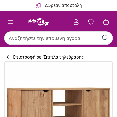
Προηγούμενο
Επόμενο
Δωρεάν αποστολή
Επιστροφή σε: Έπιπλα τηλεόρασης
Συλλογή κουζί
#sharemevidaxl