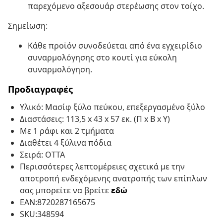
παρεχόμενο αξεσουάρ στερέωσης στον τοίχο.
Σημείωση:
Κάθε προϊόν συνοδεύεται από ένα εγχειρίδιο
συναρμολόγησης στο κουτί για εύκολη
συναρμολόγηση.
Προδιαγραφές
Υλικό: Μασίφ ξύλο πεύκου, επεξεργασμένο ξύλο
Διαστάσεις: 113,5 x 43 x 57 εκ. (Π x Β x Υ)
Με 1 ράφι και 2 τμήματα
Διαθέτει 4 ξύλινα πόδια
Σειρά: OTTA
Περισσότερες λεπτομέρειες σχετικά με την
αποτροπή ενδεχόμενης ανατροπής των επίπλων
σας μπορείτε να βρείτε
εδώ
EAN:8720287165675
SKU:348594