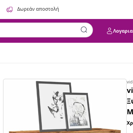
Δωρεάν αποστολή
Λογαρια
vi
v
Ξ
Μ
Χ