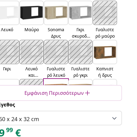
Λευκό
Μαύρο
Sonoma
Γκρι
Γυαλιστε
Δρυς
σκυροδέ
ρό μαύρο
ματος
Γκρι
Λευκό
Γυαλιστε
Γυαλιστε
Καπνιστ
και
ρό λευκό
ρό γκρι
ή δρυς
sonoma
δρυς
Εμφάνιση Περισσότερων
γεθος
Γκρι
Καφέ
Παλαιό
artisan
Μαύρη
sonoma
δρυς
ξύλο
δρυς
δρυς
60 x 24 x 32 cm
99
9
€