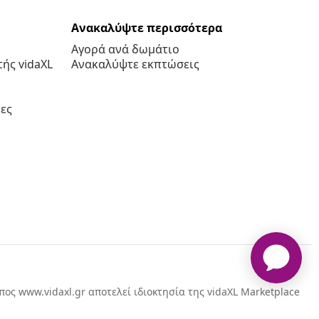
Ανακαλύψτε περισσότερα
Αγορά ανά δωμάτιο
ής vidaXL
Ανακαλύψτε εκπτώσεις
ες
πος www.vidaxl.gr αποτελεί ιδιοκτησία της vidaXL Marketplace
International B.V.