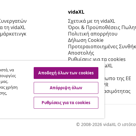
vidaXL
Συνεργατών
Σχετικά με τη vidaXL
 τη vidaXL
Όροι & Προϋποθέσεις Πωλητ
 μάρκετινγκ
Πολιτική απορρήτου
Δήλωση Cookie
Προτεραιοποιημένες Συνθήκ
Αποστολής
Ρυθμίσεις για τα cookies
Εργασία στη vidaXL
στά, να
Ασφαλείας
Αποδοχή όλων των cookies
τουργίες
Υπεύθυνο πρόσωπο της ΕΕ
 μας.
Πολιτική της EPR
σας χρήση
Απόρριψη όλων
Δήλωση προσβασιμότητας
σης,
Ρυθμίσεις για τα cookies
© 2008-2026 vidaXL Ο ιστότο