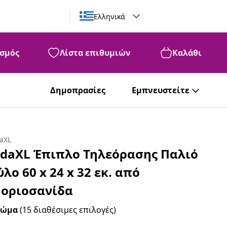
Ελληνικά
σμός
Λίστα επιθυμιών
Καλάθι
Δημοπρασίες
Εμπνευστείτε
daXL
idaXL Έπιπλο Τηλεόρασης Παλιό
ύλο 60 x 24 x 32 εκ. από
οριοσανίδα
ρώμα
(15 διαθέσιμες επιλογές)