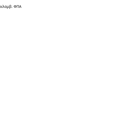
ριλαμβ. ΦΠΑ