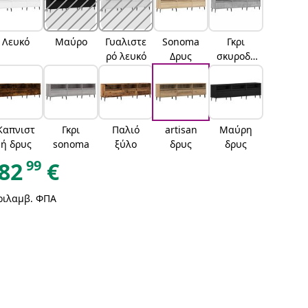
Λευκό
Μαύρο
Γυαλιστε
Sonoma
Γκρι
ρό λευκό
Δρυς
σκυροδέ
ματος
Καπνιστ
Γκρι
Παλιό
artisan
Μαύρη
ή δρυς
sonoma
ξύλο
δρυς
δρυς
99
82
€
ριλαμβ. ΦΠΑ