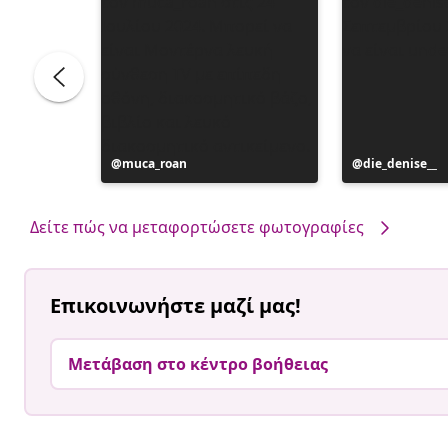
Η
muca_roan
Η
die_denise__
ανάρτηση
ανάρτηση
δημοσιεύθηκε
δημοσιεύθηκ
από
από
Δείτε πώς να μεταφορτώσετε φωτογραφίες
Επικοινωνήστε μαζί μας!
Μετάβαση στο κέντρο βοήθειας