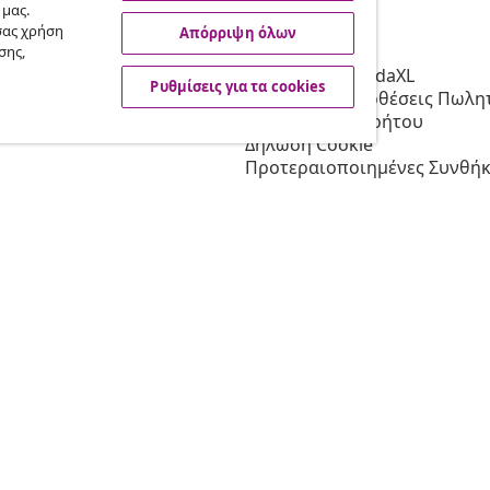
 μας.
σας χρήση
Απόρριψη όλων
vidaXL
σης,
Συνεργατών
Σχετικά με τη vidaXL
Ρυθμίσεις για τα cookies
 τη vidaXL
Όροι & Προϋποθέσεις Πωλητ
 μάρκετινγκ
Πολιτική απορρήτου
Δήλωση Cookie
Προτεραιοποιημένες Συνθήκ
Αποστολής
Ρυθμίσεις για τα cookies
Εργασία στη vidaXL
Ασφαλείας
Υπεύθυνο πρόσωπο της ΕΕ
Πολιτική της EPR
Δήλωση προσβασιμότητας
© 2008-2026 vidaXL Ο ιστότο