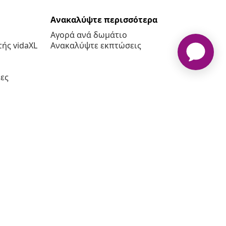
Ανακαλύψτε περισσότερα
Αγορά ανά δωμάτιο
ής vidaXL
Ανακαλύψτε εκπτώσεις
ες
πος www.vidaxl.gr αποτελεί ιδιοκτησία της vidaXL Marketplace
International B.V.