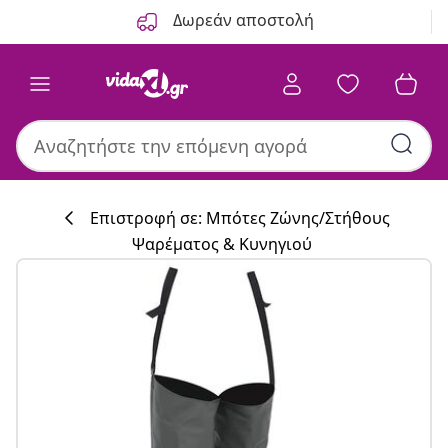
Προηγούμενο
Επόμενο
Δωρεάν αποστολή
Επιστροφή σε: Μπότες Ζώνης/Στήθους
Ψαρέματος & Κυνηγιού
Συλλογή κουζί
#sharemevidaxl