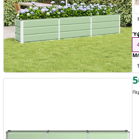
Ύ
Μ
5
Πε