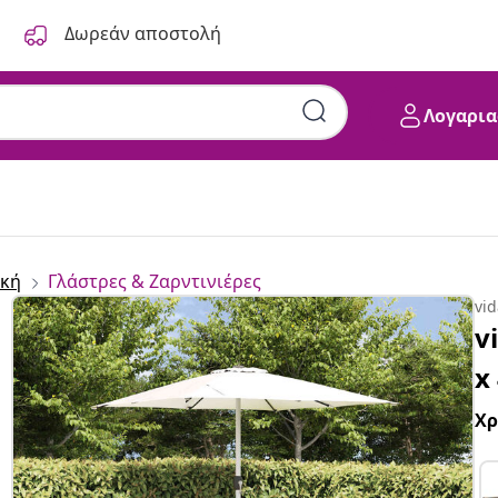
Δωρεάν αποστολή
Λογαρια
κή
Γλάστρες & Ζαρντινιέρες
vi
v
x
Χ