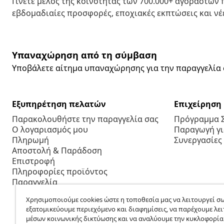
Γίνετε μέλος της κοινότητας των 700.000+ αγοραστών
εβδομαδιαίες προσφορές, εποχιακές εκπτώσεις και νέε
Υπαναχώρηση από τη σύμβαση
Υποβάλετε αίτημα υπαναχώρησης για την παραγγελία 
Εξυπηρέτηση πελατών
Επιχείρηση
Παρακολουθήστε την παραγγελία σας
Πρόγραμμα 
Ο λογαριασμός μου
Παραγωγή για
Πληρωμή
Συνεργασίες
Αποστολή & Παράδοση
Επιστροφή
Πληροφορίες προϊόντος
Παραγγελία
Χρησιμοποιούμε cookies ώστε η τοποθεσία μας να λειτουργεί σω
εξατομικεύουμε περιεχόμενο και διαφημίσεις, να παρέχουμε λει
μέσων κοινωνικής δικτύωσης και να αναλύουμε την κυκλοφορία