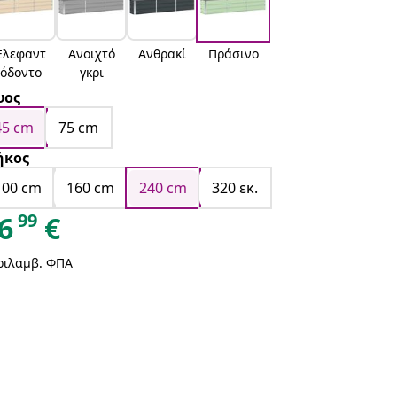
Ελεφαντ
Ανοιχτό
Ανθρακί
Πράσινο
όδοντο
γκρι
ψος
45 cm
75 cm
ήκος
100 cm
160 cm
240 cm
320 εκ.
99
6
€
ριλαμβ. ΦΠΑ