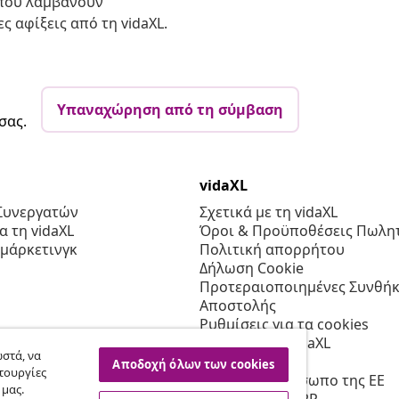
 που λαμβάνουν
ς αφίξεις από τη vidaXL.
Υπαναχώρηση από τη σύμβαση
σας.
vidaXL
Συνεργατών
Σχετικά με τη vidaXL
 τη vidaXL
Όροι & Προϋποθέσεις Πωλητ
 μάρκετινγκ
Πολιτική απορρήτου
Δήλωση Cookie
Προτεραιοποιημένες Συνθήκ
Αποστολής
Ρυθμίσεις για τα cookies
Εργασία στη vidaXL
στά, να
Ασφαλείας
Αποδοχή όλων των cookies
τουργίες
Υπεύθυνο πρόσωπο της ΕΕ
 μας.