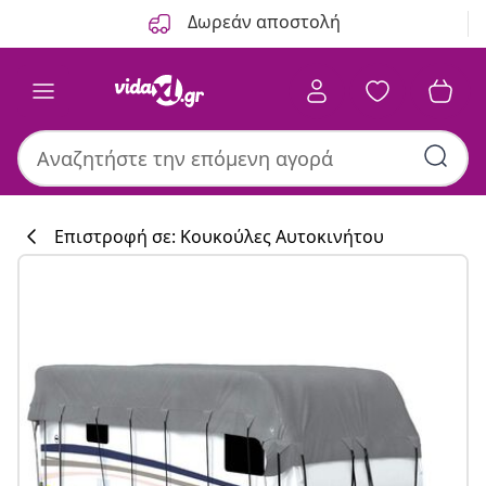
Προηγούμενο
Επόμενο
Δωρεάν αποστολή
Επιστροφή σε: Κουκούλες Αυτοκινήτου
Συλλογή κουζί
#sharemevidaxl