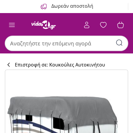
Προηγούμενο
Επόμενο
Δωρεάν αποστολή
Επιστροφή σε: Κουκούλες Αυτοκινήτου
Συλλογή κουζί
#sharemevidaxl