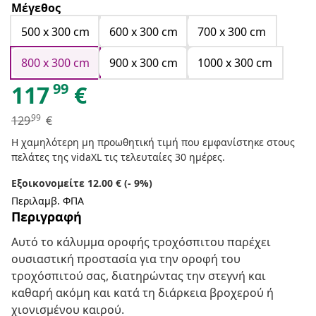
Μέγεθος
500 x 300 cm
600 x 300 cm
700 x 300 cm
800 x 300 cm
900 x 300 cm
1000 x 300 cm
99
117
€
99
129
€
Η χαμηλότερη μη προωθητική τιμή που εμφανίστηκε στους
πελάτες της vidaXL τις τελευταίες 30 ημέρες.
Εξοικονομείτε 12.00 € (- 9%)
Περιλαμβ. ΦΠΑ
Περιγραφή
Αυτό το κάλυμμα οροφής τροχόσπιτου παρέχει
ουσιαστική προστασία για την οροφή του
τροχόσπιτού σας, διατηρώντας την στεγνή και
καθαρή ακόμη και κατά τη διάρκεια βροχερού ή
χιονισμένου καιρού.