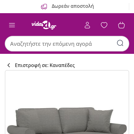
Προηγούμενο
Επόμενο
Δωρεάν αποστολή
Επιστροφή σε: Καναπέδες
Συλλογή κουζί
#sharemevidaxl