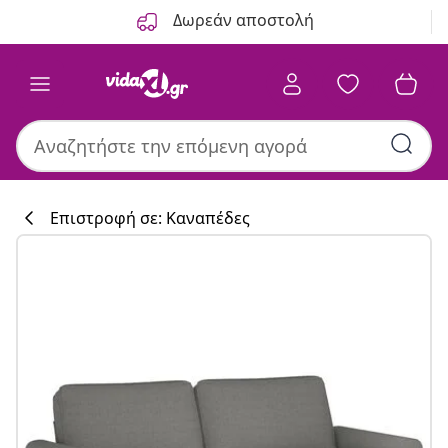
Προηγούμενο
Επόμενο
Δωρεάν αποστολή
Επιστροφή σε: Καναπέδες
Συλλογή κουζί
#sharemevidaxl