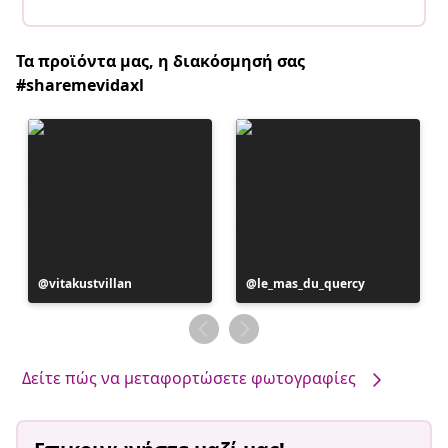
Τα προϊόντα μας, η διακόσμησή σας
#sharemevidaxl
Η
vitakustvillan
Η
le_mas_du_quercy
ανάρτηση
ανάρτηση
δημοσιεύθηκε
δημοσιεύθηκε
από
από
Δείτε πώς να μεταφορτώσετε φωτογραφίες