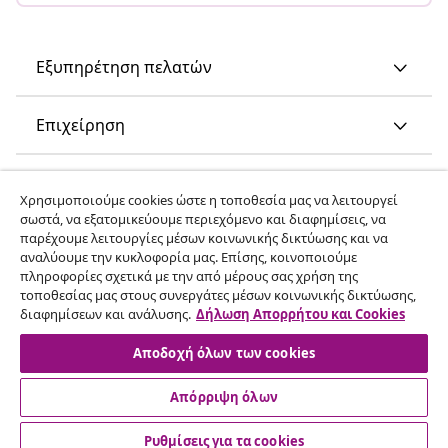
Εξυπηρέτηση πελατών
Επιχείρηση
vidaXL
Χρησιμοποιούμε cookies ώστε η τοποθεσία μας να λειτουργεί
σωστά, να εξατομικεύουμε περιεχόμενο και διαφημίσεις, να
παρέχουμε λειτουργίες μέσων κοινωνικής δικτύωσης και να
Ανακαλύψτε περισσότερα
αναλύουμε την κυκλοφορία μας. Επίσης, κοινοποιούμε
πληροφορίες σχετικά με την από μέρους σας χρήση της
τοποθεσίας μας στους συνεργάτες μέσων κοινωνικής δικτύωσης,
διαφημίσεων και ανάλυσης.
Δήλωση Απορρήτου και Cookies
Αποδοχή όλων των cookies
Απόρριψη όλων
© 2008-2026 vidaXL Ο ιστότοπος www.vidaxl.gr αποτελεί
ιδιοκτησία της vidaXL Marketplace International B.V.
Ρυθμίσεις για τα cookies