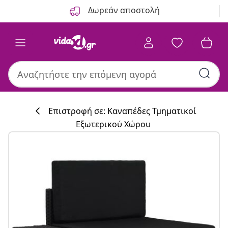
Προηγούμενο
Επόμενο
Δωρεάν αποστολή
Επιστροφή σε: Καναπέδες Τμηματικοί
Εξωτερικού Χώρου
Συλλογή κουζί
#sharemevidaxl