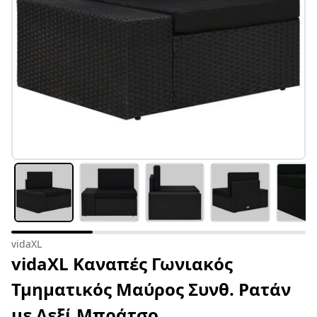
vidaXL
vidaXL Καναπές Γωνιακός
Τμηματικός Μαύρος Συνθ. Ρατάν
με Δεξί Μπράτσο