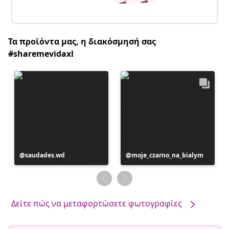
Τα προϊόντα μας, η διακόσμησή σας
#sharemevidaxl
Η
saudades.wd
Η
moje_czarno_na_bialym
ανάρτηση
ανάρτηση
δημοσιεύθηκε
δημοσιεύθηκε
από
από
Δείτε πώς να μεταφορτώσετε φωτογραφίες