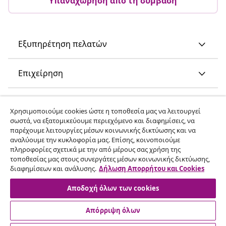
Υπαναχώρηση από τη σύμβαση
Εξυπηρέτηση πελατών
Επιχείρηση
vidaXL
Χρησιμοποιούμε cookies ώστε η τοποθεσία μας να λειτουργεί
σωστά, να εξατομικεύουμε περιεχόμενο και διαφημίσεις, να
παρέχουμε λειτουργίες μέσων κοινωνικής δικτύωσης και να
Ανακαλύψτε περισσότερα
αναλύουμε την κυκλοφορία μας. Επίσης, κοινοποιούμε
πληροφορίες σχετικά με την από μέρους σας χρήση της
τοποθεσίας μας στους συνεργάτες μέσων κοινωνικής δικτύωσης,
διαφημίσεων και ανάλυσης.
Δήλωση Απορρήτου και Cookies
Αποδοχή όλων των cookies
Απόρριψη όλων
© 2008-2026 vidaXL Ο ιστότοπος www.vidaxl.gr αποτελεί
ιδιοκτησία της vidaXL Marketplace International B.V.