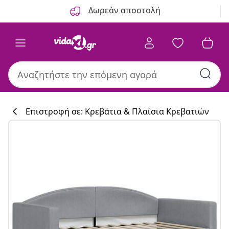
Προηγούμενο
Επόμενο
Δωρεάν αποστολή
Επιστροφή σε: Κρεβάτια & Πλαίσια Κρεβατιών
Συλλογή κουζί
#sharemevidaxl