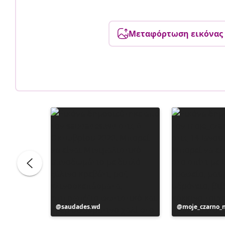
Μεταφόρτωση εικόνας
Η
saudades.wd
Η
moje_czarno_
ανάρτηση
ανάρτηση
δημοσιεύθηκε
δημοσιεύθηκ