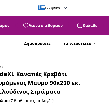
Ελληνικά
σμός
Λίστα επιθυμιών
Καλάθι
Δημοπρασίες
Εμπνευστείτε
daXL
idaXL Καναπές Κρεβάτι
υρόμενος Μαύρο 90x200 εκ.
ελούδινος Στρώματα
ρώμα
(7 διαθέσιμες επιλογές)