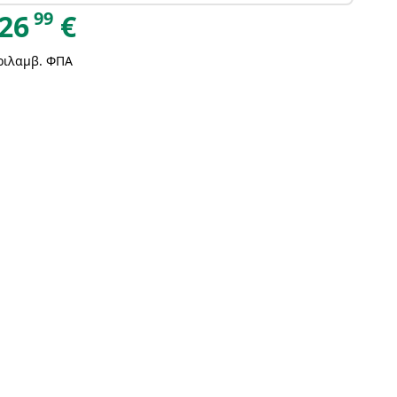
99
26
€
ριλαμβ. ΦΠΑ