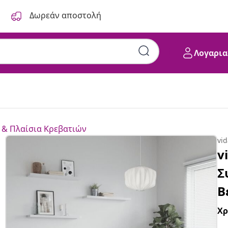
Δωρεάν αποστολή
Λογαρια
 & Πλαίσια Κρεβατιών
vi
v
Σ
Β
Χ