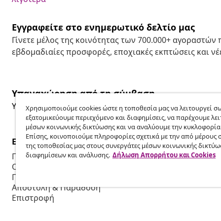
Εγγραφείτε στο ενημερωτικό δελτίο μας
Γίνετε μέλος της κοινότητας των 700.000+ αγοραστών
εβδομαδιαίες προσφορές, εποχιακές εκπτώσεις και νέε
Υπαναχώρηση από τη σύμβαση
Υποβάλετε αίτημα υπαναχώρησης για την παραγγελία 
Χρησιμοποιούμε cookies ώστε η τοποθεσία μας να λειτουργεί σω
εξατομικεύουμε περιεχόμενο και διαφημίσεις, να παρέχουμε λει
μέσων κοινωνικής δικτύωσης και να αναλύουμε την κυκλοφορία
Επίσης, κοινοποιούμε πληροφορίες σχετικά με την από μέρους 
Εξυπηρέτηση πελατών
Επιχείρηση
της τοποθεσίας μας στους συνεργάτες μέσων κοινωνικής δικτύω
διαφημίσεων και ανάλυσης.
Δήλωση Απορρήτου και Cookies
Παρακολουθήστε την παραγγελία σας
Πρόγραμμα 
Ο λογαριασμός μου
Παραγωγή για
Πληρωμή
Συνεργασίες
Αποστολή & Παράδοση
Επιστροφή
Πληροφορίες προϊόντος
Παραγγελία