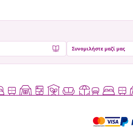
από
από
Συνομιλήστε μαζί μας