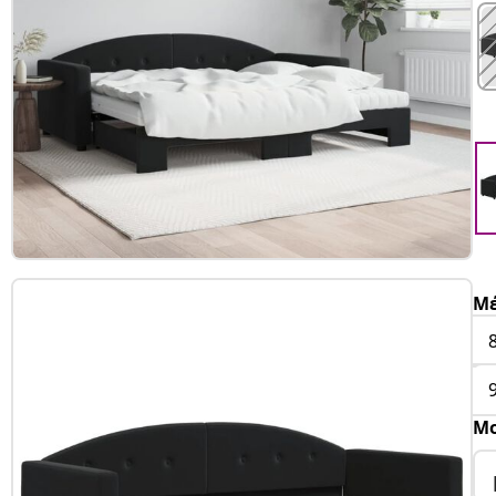
Μέ
Μο