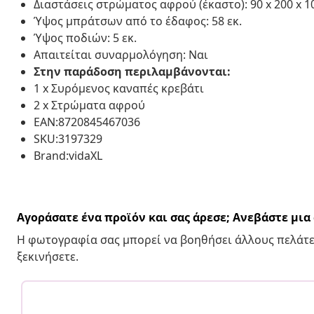
Διαστάσεις στρώματος αφρού (έκαστο): 90 x 200 x 10
Ύψος μπράτσων από το έδαφος: 58 εκ.
Ύψος ποδιών: 5 εκ.
Απαιτείται συναρμολόγηση: Ναι
Στην παράδοση περιλαμβάνονται:
1 x Συρόμενος καναπές κρεβάτι
2 x Στρώματα αφρού
EAN:8720845467036
SKU:3197329
Brand:vidaXL
Αγοράσατε ένα προϊόν και σας άρεσε; Ανεβάστε μι
Η φωτογραφία σας μπορεί να βοηθήσει άλλους πελάτε
ξεκινήσετε.