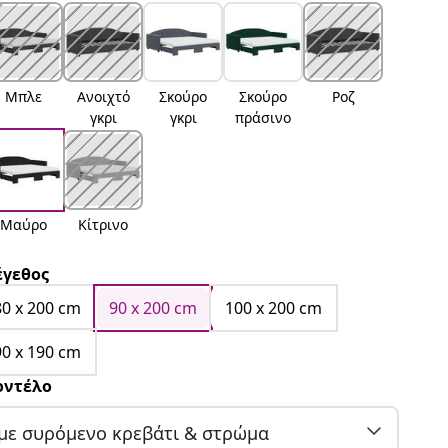
Μπλε
Ανοιχτό
Σκούρο
Σκούρο
Ροζ
γκρι
γκρι
πράσινο
Μαύρο
Κίτρινο
γεθος
80 x 200 cm
90 x 200 cm
100 x 200 cm
90 x 190 cm
ντέλο
με συρόμενο κρεβάτι & στρώμα