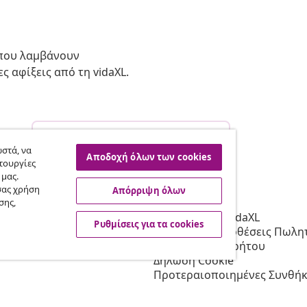
 που λαμβάνουν
ς αφίξεις από τη vidaXL.
Υπαναχώρηση από τη σύμβαση
σας.
στά, να
Αποδοχή όλων των cookies
τουργίες
 μας.
σας χρήση
Απόρριψη όλων
vidaXL
σης,
Συνεργατών
Σχετικά με τη vidaXL
Ρυθμίσεις για τα cookies
 τη vidaXL
Όροι & Προϋποθέσεις Πωλητ
 μάρκετινγκ
Πολιτική απορρήτου
Δήλωση Cookie
Προτεραιοποιημένες Συνθήκ
Αποστολής
Ρυθμίσεις για τα cookies