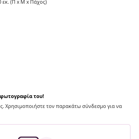
 εκ. (Π x Μ x Πάχος)
α φωτογραφία του!
ς. Χρησιμοποιήστε τον παρακάτω σύνδεσμο για να