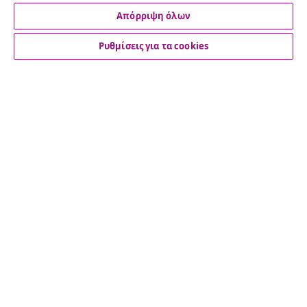
Απόρριψη όλων
Ρυθμίσεις για τα cookies
Εξυπηρέτηση πελατών
Επιχείρηση
vidaXL
Ανακαλύψτε περισσότερα
© 2008-2026 vidaXL Ο ιστότοπος www.vidaxl.gr αποτελεί
ιδιοκτησία της vidaXL Marketplace International B.V.