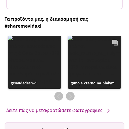
Τα προϊόντα μας, η διακόσμησή σας
#sharemevidaxl
Η
saudades.wd
Η
moje_czarno_na_bialym
ανάρτηση
ανάρτηση
δημοσιεύθηκε
δημοσιεύθηκε
από
από
Δείτε πώς να μεταφορτώσετε φωτογραφίες