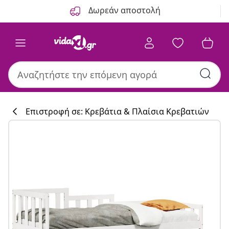
Προηγούμενο
Επόμενο
Δωρεάν αποστολή
Επιστροφή σε: Κρεβάτια & Πλαίσια Κρεβατιών
Συλλογή κουζί
#sharemevidaxl