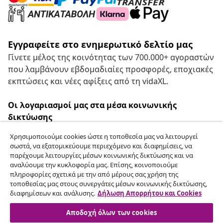
Εγγραφείτε στο ενημερωτικό δελτίο μας
Γίνετε μέλος της κοινότητας των 700.000+ αγοραστών
που λαμβάνουν εβδομαδιαίες προσφορές, εποχιακές
εκπτώσεις και νέες αφίξεις από τη vidaXL.
Οι λογαριασμοί μας στα μέσα κοινωνικής
δικτύωσης
Χρησιμοποιούμε cookies ώστε η τοποθεσία μας να λειτουργεί
σωστά, να εξατομικεύουμε περιεχόμενο και διαφημίσεις, να
παρέχουμε λειτουργίες μέσων κοινωνικής δικτύωσης και να
Υπαναχώρηση από τη σύμβαση
αναλύουμε την κυκλοφορία μας. Επίσης, κοινοποιούμε
πληροφορίες σχετικά με την από μέρους σας χρήση της
Υποβάλετε αίτημα υπαναχώρησης για την
τοποθεσίας μας στους συνεργάτες μέσων κοινωνικής δικτύωσης,
παραγγελία σας.
διαφημίσεων και ανάλυσης.
Δήλωση Απορρήτου και Cookies
Αποδοχή όλων των cookies
Υπαναχώρηση από τη σύμβαση