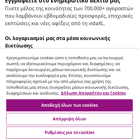
Εγγραφείτε στο ενημερωτικό δελτίο μας
Γίνετε μέλος της κοινότητας των 700.000+ αγοραστών
που λαμβάνουν εβδομαδιαίες προσφορές, εποχιακές
εκπτώσεις και νέες αφίξεις από τη vidaXL.
Οι λογαριασμοί μας στα μέσα κοινωνικής
δικτύωσης
Χρησιμοποιούμε cookies ώστε η τοποθεσία μας να λειτουργεί
σωστά, να εξατομικεύουμε περιεχόμενο και διαφημίσεις, να
παρέχουμε λειτουργίες μέσων κοινωνικής δικτύωσης και να
Υπαναχώρηση από τη σύμβαση
αναλύουμε την κυκλοφορία μας. Επίσης, κοινοποιούμε
πληροφορίες σχετικά με την από μέρους σας χρήση της
Υποβάλετε αίτημα υπαναχώρησης για την
τοποθεσίας μας στους συνεργάτες μέσων κοινωνικής δικτύωσης,
παραγγελία σας.
διαφημίσεων και ανάλυσης.
Δήλωση Απορρήτου και Cookies
Αποδοχή όλων των cookies
Υπαναχώρηση από τη σύμβαση
Απόρριψη όλων
Ρυθμίσεις για τα cookies
Εξυπηρέτηση πελατών