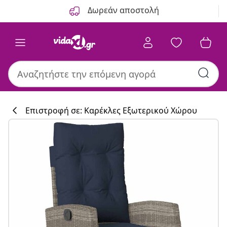
Προηγούμενο
Επόμενο
Δωρεάν αποστολή
Επιστροφή σε: Καρέκλες Εξωτερικού Χώρου
Συλλογή κουζί
#sharemevidaxl