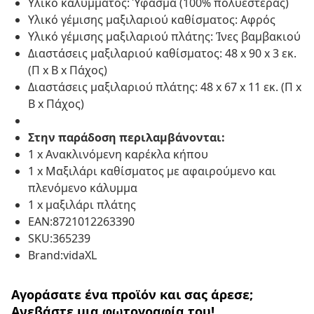
Υλικό καλύμματος: Ύφασμα (100% πολυεστέρας)
Υλικό γέμισης μαξιλαριού καθίσματος: Αφρός
Υλικό γέμισης μαξιλαριού πλάτης: Ίνες βαμβακιού
Διαστάσεις μαξιλαριού καθίσματος: 48 x 90 x 3 εκ.
(Π x Β x Πάχος)
Διαστάσεις μαξιλαριού πλάτης: 48 x 67 x 11 εκ. (Π x
Β x Πάχος)
Στην παράδοση περιλαμβάνονται:
1 x Ανακλινόμενη καρέκλα κήπου
1 x Μαξιλάρι καθίσματος με αφαιρούμενο και
πλενόμενο κάλυμμα
1 x μαξιλάρι πλάτης
EAN:8721012263390
SKU:365239
Brand:vidaXL
Αγοράσατε ένα προϊόν και σας άρεσε;
Ανεβάστε μια φωτογραφία του!