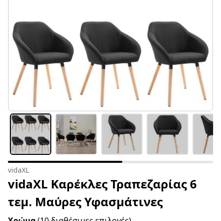
vidaXL
vidaXL Καρέκλες Τραπεζαρίας 6
τεμ. Μαύρες Υφασμάτινες
Χρώμα
(10 διαθέσιμες επιλογές)