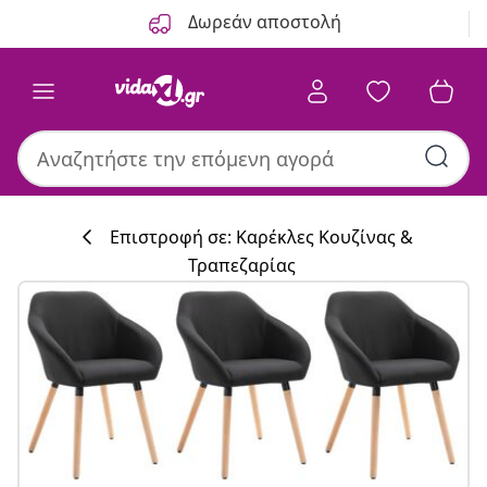
Προηγούμενο
Επόμενο
Δωρεάν αποστολή
Επιστροφή σε: Καρέκλες Κουζίνας &
Τραπεζαρίας
Συλλογή κουζί
#sharemevidaxl