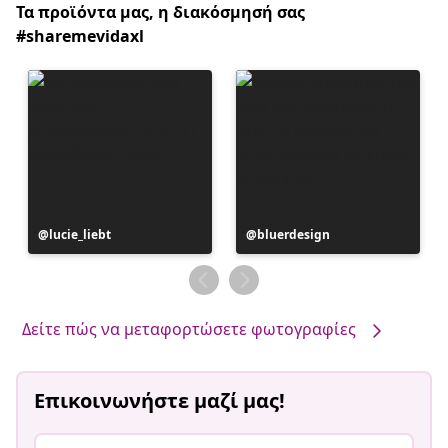
Τα προϊόντα μας, η διακόσμησή σας
#sharemevidaxl
Η
lucie_liebt
Η
bluerdesign
ανάρτηση
ανάρτηση
δημοσιεύθηκε
δημοσιεύθηκε
από
από
Δείτε πώς να μεταφορτώσετε φωτογραφίες
Επικοινωνήστε μαζί μας!