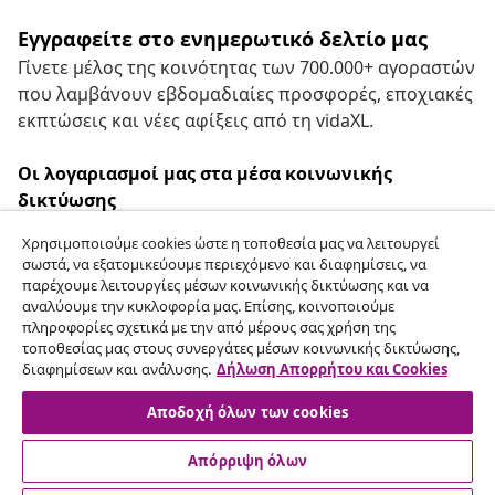
Εγγραφείτε στο ενημερωτικό δελτίο μας
Γίνετε μέλος της κοινότητας των 700.000+ αγοραστών
που λαμβάνουν εβδομαδιαίες προσφορές, εποχιακές
εκπτώσεις και νέες αφίξεις από τη vidaXL.
Οι λογαριασμοί μας στα μέσα κοινωνικής
δικτύωσης
Χρησιμοποιούμε cookies ώστε η τοποθεσία μας να λειτουργεί
σωστά, να εξατομικεύουμε περιεχόμενο και διαφημίσεις, να
παρέχουμε λειτουργίες μέσων κοινωνικής δικτύωσης και να
Υπαναχώρηση από τη σύμβαση
αναλύουμε την κυκλοφορία μας. Επίσης, κοινοποιούμε
πληροφορίες σχετικά με την από μέρους σας χρήση της
Υποβάλετε αίτημα υπαναχώρησης για την
τοποθεσίας μας στους συνεργάτες μέσων κοινωνικής δικτύωσης,
παραγγελία σας.
διαφημίσεων και ανάλυσης.
Δήλωση Απορρήτου και Cookies
Αποδοχή όλων των cookies
Υπαναχώρηση από τη σύμβαση
Απόρριψη όλων