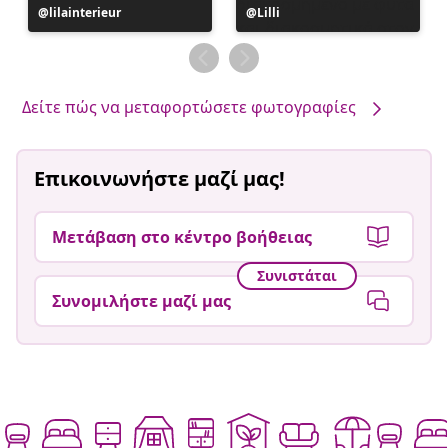
Η
lilainterieur
Η
Lilli
ανάρτηση
ανάρτηση
δημοσιεύθηκε
δημοσιεύθηκε
από
από
Δείτε πώς να μεταφορτώσετε φωτογραφίες
Επικοινωνήστε μαζί μας!
Μετάβαση στο κέντρο βοήθειας
Συνιστάται
Συνομιλήστε μαζί μας