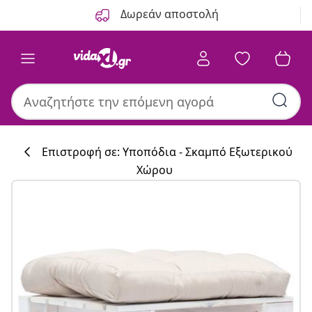
Προηγούμενο
Επόμενο
Δωρεάν αποστολή
Επιστροφή σε: Υποπόδια - Σκαμπό Εξωτερικού
Χώρου
Συλλογή κουζί
#sharemevidaxl