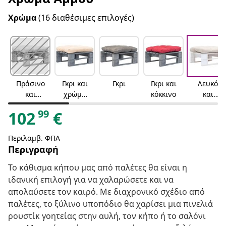
Χρώμα
(16 διαθέσιμες επιλογές)
Πράσινο
Γκρι και
Γκρι
Γκρι και
Λευκό
και
χρώμα
κόκκινο
και
χρώμα
της
χρώμα
99
102
€
της
άμμου
της
άμμου
άμμου
Περιλαμβ. ΦΠΑ
Περιγραφή
Το κάθισμα κήπου μας από παλέτες θα είναι η
ιδανική επιλογή για να χαλαρώσετε και να
απολαύσετε τον καιρό. Με διαχρονικό σχέδιο από
παλέτες, το ξύλινο υποπόδιο θα χαρίσει μια πινελιά
ρουστίκ γοητείας στην αυλή, τον κήπο ή το σαλόνι